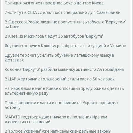
Полиция разгоняет народное вече в центре Киева
Институт в США сделал пост специально для Саакашвили
В Одессе и Ровно люди не пропустили автобусы с 'Беркутом'
на Киев
В Киев из Межигорья едут 25 автобусов 'Беркута'
Янукович поручил Клюеву разобраться с ситуацией в Украине
Друвиете хочет усилить обучение латышскому языку в
детсадах
Колонна 'Беркута' разбила машинку активиста Автомайдана
В ЦАР жертвами столкновений стали около 50 человек
На 'народном вече' в Киеве оппозиция предложила сделать
альтернативную раду
Переговорщики власти и оппозиции на Украине проводят
встречу
МАГАТЭ подтверждает начало выполнения Ираном
женевских соглашений
В 'Голосе Украины' уже написаны скандальные законы