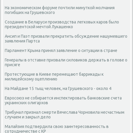
На экономическом форуме почтили минуткой молчания
погибших на Грушевского
Создание в Беларуси производства легковых каров было
президентской мечтой Лукашенко
Ансип и Паэт призвали прекратить обсуждение нашумевшего
заявления Партса
Парламент Крыма принял заявление о ситуации в стране
Генералы в отставке призвали силовиков держать в голове о
присяге
Протестующие в Киеве перемещают баррикады к
милицейскому оцеплению
На Майдане 15 тыщ человек, на Грушевского - около 4
Евросоюз не собирается инспектировать банковские счета
украинских олигархов
Трибунал признал смерти Вячеслава Чорновила несчастным
случаем и закрыл дело
Малайзия подтвердила свою заинтересованность в
сотрудничестве с КР