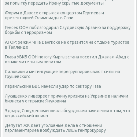
за попытку передать Ирану скрытые документы
Форум в Давосе открылся концертом Гергиева и
презентацией Олимпиады в Сочи
Генсек ООН поблагодарил Саудовскую Аравию за поддержку
борьбы с терроризмом
АТОР: режим ЧП в Бангкоке не отразится на отдыхе туристов
в Таиланде
Глава УВКБ ООН по югу Кыргызстана посетил Джалал-Абад с
ознакомительным визитом
Силовики и митингующие перегруппировывают силы на
Грушевского
Израильские ВВС нанесли удар по сектору Газа
Лукашенко лицезреет причину кризиса на Украине в наличии
бизнеса у отпрыска Януковича
Эдвард Сноуден именовал абсурдными заявления о том, что
он российский шпион
Депутат ЖК дает уголовные дела в отношении
парламентариев возбуждать лишь генпрокурору