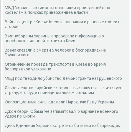
МВД Украины: активисты оппозиции провели рейд по
хостелам в поисках приверженцев власти
Война в центре Киева: боевые операции и раненые с обеих
сторон
В минобороны Украины опровергли информацию о
переброске военной техники в Киев
Врачи сказали о смерти 5 человек в беспорядках на
Грушевского
Ограничение проезда транспорта в Киеве во время
беспорядков узаконено
МВД подтвердило убийство демонстранта на Грушевского
Лавров: ежели сирийские стороны выскажутся за светскую
страну, это будет принципиальным сигналом
Оппозиционные силы сделали Народную Раду Украины
Джон Керри: Обама 'не запамятовал' о варианте военного
удара по Сирии
День Единения Украина встретила битвами на баррикадах