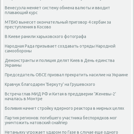
Венесуэла меняет систему обмена валюты и вводит
плавающий курс
МТБЮ вынесет окончательный приговор 4 сербам за
преступления в Косово
В Киеве ранили харьковского фотографа
Народная Рада призывает создавать отряды Народной
самообороны
Демонстранты и полиция делят Киев в День единства
Украины
Председатель ОБСЕ призвал прекратить насилие на Украине
Кравчук благодарен 'Беркуту' на Грушевского
Встреча глав МИД РФ и Китая в преддверии 'Женевы-2'
началась в Монтре
Боливия начнет стройку ядерного реактора в мирных целях
Партия регионов: погибшего участника беспорядков мог
уничтожить натовский снайпер
Нетаньяху угрожает ударом по Газе в случае еще одного