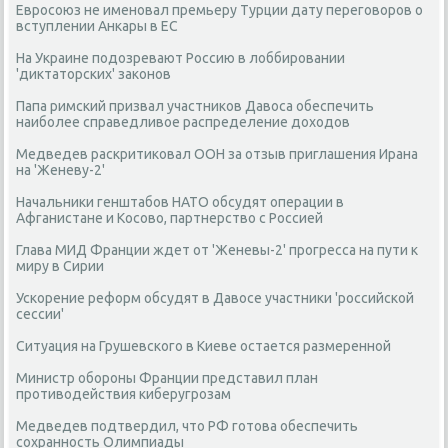
Евросоюз не именовал премьеру Турции дату переговоров о
вступлении Анкары в ЕС
На Украине подозревают Россию в лоббировании
'диктаторских' законов
Папа римский призвал участников Давоса обеспечить
наиболее справедливое распределение доходов
Медведев раскритиковал ООН за отзыв приглашения Ирана
на 'Женеву-2'
Начальники генштабов НАТО обсудят операции в
Афганистане и Косово, партнерство с Россией
Глава МИД Франции ждет от 'Женевы-2' прогресса на пути к
миру в Сирии
Ускорение реформ обсудят в Давосе участники 'российской
сессии'
Ситуация на Грушевского в Киеве остается размеренной
Министр обороны Франции представил план
противодействия киберугрозам
Медведев подтвердил, что РФ готова обеспечить
сохранность Олимпиады