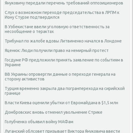
Януковичу передали перечень требований оппозиционеров
Слух о возможном переходе председательства в ЛРПМ к
Иону Стурзе подтвердился
В Узбекистане ввели уголовную ответственность за
несообщение о терактах
Трибунал по жалобе вдовы Литвиненко начался в Лондоне
Яценюк: Люди получили право на немирный протест
Госдуме РФ предложили принять заявление по событиям в
Украине
ВВ Украины опровергли данные о переходе генерала на
сторону активистов
Турция временно закрыла два погранперехода на сирийской
границе
Власти Киева оценили убытки от Евромайдана в $1,5 млн
Домбровскис вновь отменил увольнение Стрике
Голубченко объявил войну МАФам
Луганский облсовет призывает Виктора Януковича ввести