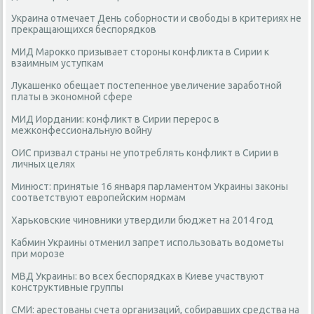
Украина отмечает День соборности и свободы в критериях не
прекращающихся беспорядков
МИД Марокко призывает стороны конфликта в Сирии к
взаимным уступкам
Лукашенко обещает постепенное увеличение заработной
платы в экономной сфере
МИД Иордании: конфликт в Сирии перерос в
межконфессиональную войну
ОИС призвал страны не употреблять конфликт в Сирии в
личных целях
Минюст: принятые 16 января парламентом Украины законы
соответствуют европейским нормам
Харьковские чиновники утвердили бюджет на 2014 год
Кабмин Украины отменил запрет использовать водометы
при морозе
МВД Украины: во всех беспорядках в Киеве участвуют
конструктивные группы
СМИ: арестованы счета организаций, собиравших средства на