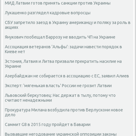
МИД Латвии готов принять санкции против Украины
Лукашенко разглядел кадровые вопросцы
СБУ запретило заезд в Украину американцу и поляку за роль в
акциях
Янукович пообещал Баррозу не вводить ЧП на Украине
Ассоциация ветеранов 'Альфы': задачи навести порядок в
Киеве нет
Эстония, Латвия и Литва призвали прекратить насилие на
Украине
Азербайджан не собирается в ассоциацию с ЕС, заявил Алиев
Эксперт: 'мягенькая власть' России не грозит Латвии
Львовский беркутовец: Нас держат в тылу, потому что
считают ненадежными
Прокуратура Милана возбудила против Берлускони новое
дело
Саммит G8 в 2015 году пройдет в Баварии
Вызвавшие негодование украинской оппозиции законы