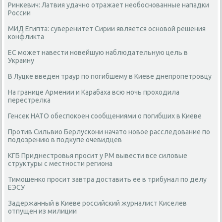
Ринкевич: Латвия удачно отражает необоснованные нападки
России
МИД Египта: суверенитет Сирии является основой решения
конфликта
ЕС может навести новейшую наблюдательную цель в
Украину
В Луцке введен траур по погибшему в Киеве днепропетровцу
На границе Армении и Карабаха всю ночь проходила
перестрелка
Генсек НАТО обеспокоен сообщениями о погибших в Киеве
Против Сильвио Берлускони начато новое расследование по
подозрению в подкупе очевидцев
КГБ Приднестровья просит у РМ вывести все силовые
структуры с местности региона
Тимошенко просит завтра доставить ее в трибунал по делу
ЕЭСУ
Задержанный в Киеве российский журналист Киселев
отпущен из милиции