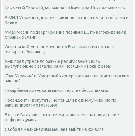
Крымский Евромайдан выслал в Киев два 10-ка активистов
В МИД Украины сделали заявление относительно событий в
Киеве
МИД России подверг критике позицию ЕС по негражданам в
странах Балтии
Осиновский: уполномоченного Еврокомиссии должен
выбирать Рийгикогу
УМК предупредило разные религиозные секты,
выступающие с заявлениями, носящими нрав фетвы
'Глас Украины' и 'Урядовый курьер' напечатали 'диктаторские
законы'
Назарбаева именовала министерства бессильными
Президент и депутаты не пришли к одному мнению по
законопроекту о госязыке
Власти Гагаузии отыскали миллион леев на проведение
референдумов
Свобода: национализм мешает выйти из кризиса