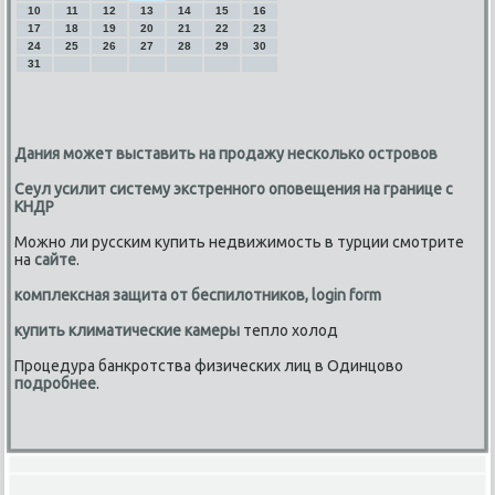
10
11
12
13
14
15
16
17
18
19
20
21
22
23
24
25
26
27
28
29
30
31
Дания может выставить на продажу несколько островов
Сеул усилит систему экстренного оповещения на границе с
КНДР
Можно ли русским купить недвижимость в турции смотрите
на
сайте
.
комплексная защита от беспилотников, login form
купить климатические камеры
тепло холод
Процедура банкротства физических лиц в Одинцово
подробнее
.