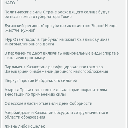
НАТО
Политические силы Стране восходящего солнца будут
биться за место губернатора Токио
Луганский 'регионал' про убитых активистов: 'Верно! И еще
'жестче' нужно!'
'Нур Отан' подал в трибунал на Бахыт Сыздыкову из-за
многомиллионного долга
В парламенте дают включить национальные виды спорта в
школьную програмку
Парламент Казахстана ратифицировал протокол со
Швейцарией о избежании двойного налогообложения
'Беркут' против Майдана: кто сильней
Азаров: Правительство не давало правоохранителям
аннотации по применению силы
Одесские власти отметили День Соборности
Азербайджан и Казахстан обсудили сотрудничество в
области образования
Жизнь либо кошелек