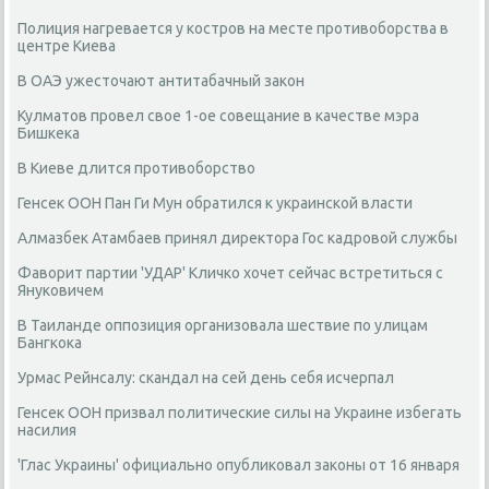
Полиция нагревается у костров на месте противоборства в
центре Киева
В ОАЭ ужесточают антитабачный закон
Кулматов провел свое 1-ое совещание в качестве мэра
Бишкека
В Киеве длится противоборство
Генсек ООН Пан Ги Мун обратился к украинской власти
Алмазбек Атамбаев принял директора Гос кадровой службы
Фаворит партии 'УДАР' Кличко хочет сейчас встретиться с
Януковичем
В Таиланде оппозиция организовала шествие по улицам
Бангкока
Урмас Рейнсалу: скандал на сей день себя исчерпал
Генсек ООН призвал политические силы на Украине избегать
насилия
'Глас Украины' официально опубликовал законы от 16 января