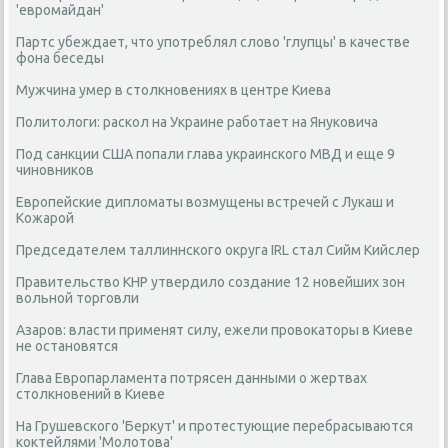
'евромайдан'
Партс убеждает, что употреблял слово 'глупцы' в качестве
фона беседы
Мужчина умер в столкновениях в центре Киева
Политологи: раскол на Украине работает на Януковича
Под санкции США попали глава украинского МВД и еще 9
чиновников
Европейские дипломаты возмущены встречей с Лукаш и
Кожарой
Председателем таллиннского округа IRL стал Сийм Кийслер
Правительство КНР утвердило создание 12 новейших зон
вольной торговли
Азаров: власти применят силу, ежели провокаторы в Киеве
не остановятся
Глава Европарламента потрясен данными о жертвах
столкновений в Киеве
На Грушевского 'Беркут' и протестующие перебрасываются
коктейлями 'Молотова'