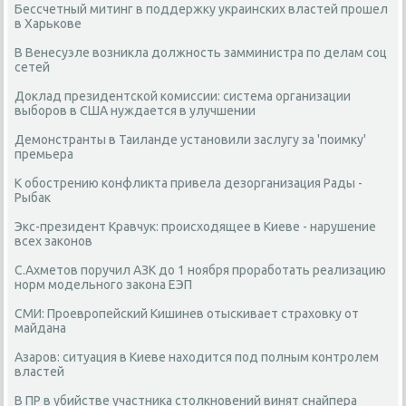
Бессчетный митинг в поддержку украинских властей прошел
в Харькове
В Венесуэле возникла должность замминистра по делам соц
сетей
Доклад президентской комиссии: система организации
выборов в США нуждается в улучшении
Демонстранты в Таиланде установили заслугу за 'поимку'
премьера
К обострению конфликта привела дезорганизация Рады -
Рыбак
Экс-президент Кравчук: происходящее в Киеве - нарушение
всех законов
С.Ахметов поручил АЗК до 1 ноября проработать реализацию
норм модельного закона ЕЭП
СМИ: Проевропейский Кишинев отыскивает страховку от
майдана
Азаров: ситуация в Киеве находится под полным контролем
властей
В ПР в убийстве участника столкновений винят снайпера