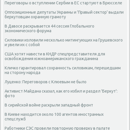
Переговоры о вступлении Сербии в ЕС стартуют в Брюсселе
Оппозиционные депутаты Украины и 'Правый сектор' выдали
беркутовцам охранную грамоту
В Давосе раскрывается 44 сессия Глобального
экономического форума
Силовики изловили несколько митингующих на Грушевского
и увели их с собой
США хотят навести в КНДР спецпредставителя для
освобождения южноамериканского гражданина
Кличко гарантировал сохранность силовикам, перешедшим
на сторону народа
Луценко: Переговоров с Клюевым не было
Активист Майдана сказал, как его избил и раздел 'Беркут':
фото
В сирийской войне раскрыли западный фронт
В Киеве находится около 100 агентов иностранных
спецслужб
Работники СЭС провели повторную проверку в палате