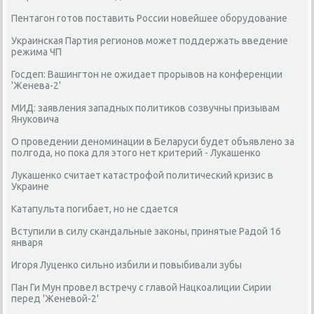
Пентагон готов поставить России новейшее оборудование
Украинская Партия регионов может поддержать введение
режима ЧП
Госдеп: Вашингтон не ожидает прорывов на конференции
'Женева-2'
МИД: заявления западных политиков созвучны призывам
Януковича
О проведении деноминации в Беларуси будет объявлено за
полгода, но пока для этого нет критерий - Лукашенко
Лукашенко считает катастрофой политический кризис в
Украине
Катапульта погибает, но не сдается
Вступили в силу скандальные законы, принятые Радой 16
января
Игоря Луценко сильно избили и повыбивали зубы
Пан Ги Мун провел встречу с главой Нацкоалиции Сирии
перед 'Женевой-2'