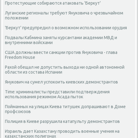
Протестующие собираются атаковать 'Беркут'
Луганские регионалы требуют Януковича о чрезвычайном
положении
'Беркут' предупредил о возможном использовании орудия
Подвалы Кабмина заняты курсантами академии МВД и
внутренними войсками
США должны ввести санкции против Януковича - глава
Freedom House
Рахой обещал не допустить выхода ни одной автономной
области из состава Испании
Янукович на сумел успокоить киевских демонстрантов
Time: криминалисты представили подтверждения
использования режимом Асада пыток
Пойманных на улицах Киева титушек допрашивают в Доме
профсоюзов
Полиция в Киеве разрушила катапульту демонстрантов
Израиль дает Казахстану проводить военные учения на
казахстанских полигонах