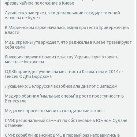
чрезвычайное положение в Киеве
Лукашенко заверяет, что девальвации государственной
валюты не будет
В Мариинском парке началась акция протеста приверженцев
власти
МВД Украины утверждает, что радикалы в Киеве травмируют
себя сами
Янукович поручил правительству Украины приготовить
местные бюджеты
ОДКБ проведет учения на местности Казахстана в 2014 г -
генсек ОДКБ Бордюжа
Лукашенко: Белоруссия возобновила диалог с Западом
Мадуро обвинил 'мыльные оперы' в росте преступности в
Венесуэле
Меджлис просит отменить скандальные законы
СМИ: региональный саммит по обстановке в Южном Судане
отменен
СМИ: корабли иранских ВМС в первый раз направились в