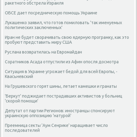
ракетного обстрела Израиля
ОБСЕ дает посредническую помощь Украине
Лукашенко заявил, что готов помиловать 'так именуемых
политических заключенных'
Иран не будет сворачивать свою ядерную програмку, как это
пробуют представить миру США
Руслана возвратилась на Евромайдан
Соратников Асада отпустили из Афин опосля досмотра
Ситуация в Украине угрожает бедой для всей Европы, -
Квасьневский
На Грушевского горят шины, летает камешки и гранаты
'Беркут' поджидает пострадавших активистов у больниц
'скорой помощи'
Депутат от партии Регионов: иностранцы спонсируют
украинскую оппозицию 'натурой'
Преемница секты 'Аум Сенрике' наращивает число
последователей