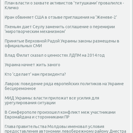
План власти о захвате активистов 'титушками' провалился -
Кличко
Иран обвиняет США в отзыве приглашения на 'Женеве-2'
Пхеньян дает Сеулу заменить соглашение о перемирии
'миротворческим механизмом'
Принятые Верховной Радой Украины законы размещены в
официальных СМИ
Влад Филат сказал о ценностях ЛДПМ на 2014 год
Украина начнет жить заного
Кто 'сделает' нам президента?
Лавров: поведение ряда европейских политиков на Украине
бесцеремонное
МИД Украины: власти приложат все усилия для
урегулирования ситуации
В Симферополе произошел конфликт меж участниками
Евромайдана и сторонниками ПР
Глава правительства Молдовы именовал условия
предоставления автономии левобережному району Днестра