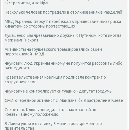
экстремисты, а не Иран
Несколько человек пострадало в столкновениях в Разделяй
МВД Украины: 'Беркут' перебежал в пришествие из-за риска
химатаки со стороны протестующих
Лукашенко: мы чрезвычайно дружны с Путиным, хотя иногда
меж нами 'искрит'
Активисты на Грушевского травмировались своей
пиротехникой - МВД
Янукович: люд Украины никому не получится рассорить либо
разъединить
Правительственная коалиция подписала контракт о
сотрудничестве
Янукович не контролирует ситуацию - депутат Госдумы
СМИ: очередной активист с 'Майдана' был застрелен в Киеве
Секретарь Клюев поведал о планах властей по
чрезвычайному положению
В Ливии ушли в отставку 5 министров временного
правительства