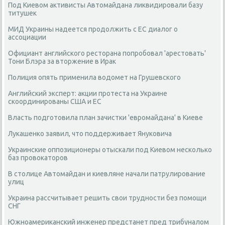
Под Киевом активисты Автомайдана ликвидировали базу
титушек
МИД Украины надеется продолжить с ЕС диалог о
ассоциации
Официант английского ресторана попробовал 'арестовать'
Тони Блэра за вторжение в Ирак
Полиция опять применила водомет на Грушевского
Английский эксперт: акции протеста на Украине
скоординированы США и ЕС
Власть подготовила план зачистки 'евромайдана' в Киеве
Лукашенко заявил, что поддерживает Януковича
Украинские оппозиционеры отыскали под Киевом несколько
баз провокаторов
В столице Автомайдан и киевляне начали патрулирование
улиц
Украина рассчитывает решить свои трудности без помощи
СНГ
Южноамериканский инженер предстанет пред трибуналом