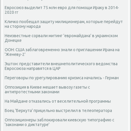
Евросоюз выделит 75 млн евро для помощи Ираку в 2014-
2020 гг
Кличко пообещал защиту милиционерам, которые перейдут
на сторону народа
Неизвестные сорвали митинг 'евромайдана' в украинском
Донецке
ООН: США заблаговременно знали о приглашении Ирана на
'Женеву-2'
Эштон: представители внешнеполитического ведомства
Евросоюза направятся в ЦАР
Переговоры по урегулированию кризиса начались - Герман
Оппозиция в Киеве мешает вывозу газеты с
антипротестными законами
На Майдане отказались от веселительной программы
Боец 'Беркута' прицельно выстрелил в телеоператора
Оппозиционеры заблокировали киевскую типографию с
'законами о диктатуре'