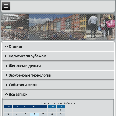
Главная
Политика за рубежом
Финансы и деньги
Зарубежные технологии
События и жизнь
Все записи
Сегодня: Четверг, 6 Августа
Пн
Вт
Ср
Чт
Пт
Сб
Вс
1
2
3
4
5
6
7
8
9