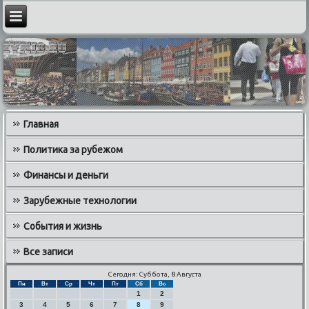
Главная
Политика за рубежом
Финансы и деньги
Зарубежные технологии
События и жизнь
Все записи
Сегодня: Суббота, 8 Августа
Пн
Вт
Ср
Чт
Пт
Сб
Вс
1
2
3
4
5
6
7
8
9