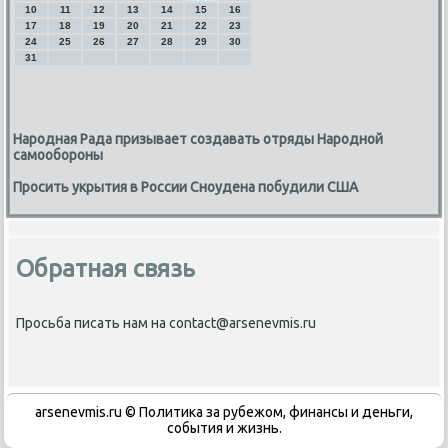
10
11
12
13
14
15
16
17
18
19
20
21
22
23
24
25
26
27
28
29
30
31
Народная Рада призывает создавать отряды Народной
самообороны
Просить укрытия в России Сноудена побудили США
Обратная связь
Просьба писать нам на contact@arsenevmis.ru
arsenevmis.ru © Политика за рубежом, финансы и деньги,
события и жизнь.