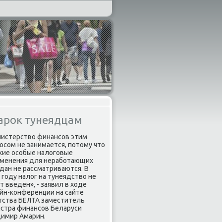
арок тунеядцам
истерство финансов этим
осом не занимается, потому что
кие особые налоговые
менения для неработающих
дан не рассматриваются. В
 году налог на тунеядство не
т введен», - заявил в ходе
йн-конференции на сайте
тства БЕЛТА заместитель
стра финансов Беларуси
имир Амарин.