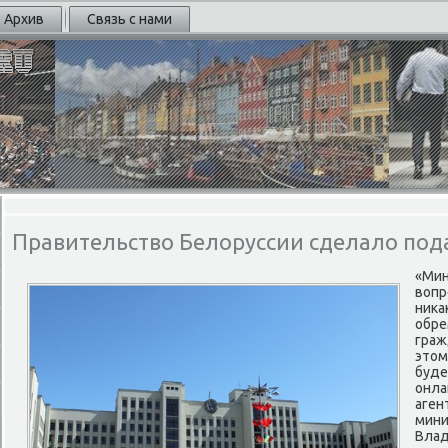
Архив
Связь с нами
Правительство Белоруссии сделало под
«Мин
вопр
ника
обре
граж
этом
буде
онла
аген
мини
Влад