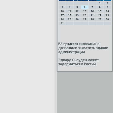
1
2
3
4
5
6
7
8
9
10
11
12
13
14
15
16
17
18
19
20
21
22
23
24
25
26
27
28
29
30
31
В Черкассах силовики не
дозволили захватить здание
администрации
Эдвард Сноуден может
задержаться в России