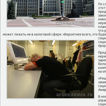
По с
этот
пре
зако
ново
нера
план
что 
может лежать не в налоговой сфере: «Вероятнее всего, это бу
соци
соци
прор
Пред
нера
заре
бело
комп
на о
«Реш
зани
соци
Амар
В но
упра
соци