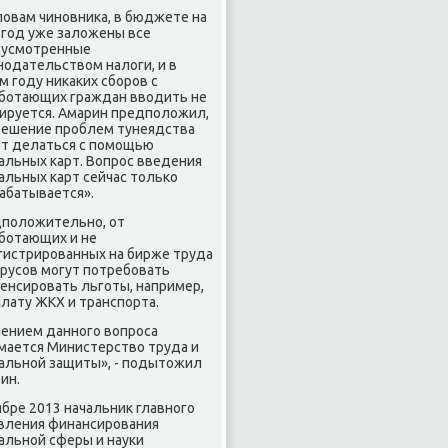
ловам чиновника, в бюджете на
 год уже заложены все
дусмотренные
нодательством налоги, и в
м году никаких сборов с
ботающих граждан вводить не
ируется. Амарин предположил,
решение проблем тунеядства
дет делаться с помощью
альных карт.
Вопрос введения
альных карт сейчас только
абатывается».
положительно, от
ботающих и не
гистрированных на бирже труда
русов могут потребовать
енсировать льготы, например,
плату ЖКХ и транспорта.
ением данного вопроса
мается Министерство труда и
альной защиты», - подытожил
ин.
ябре 2013 начальник главного
вления финансирования
альной сферы и науки