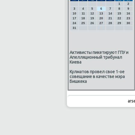
1
2
3
4
5
6
7
8
9
10
11
12
13
14
15
16
17
18
19
20
21
22
23
24
25
26
27
28
29
30
31
Активисты пикетируют ГПУ и
Апелляционный трибунал
Киева
Кулматов провел свое 1-ое
совещание в качестве мэра
Бишкека
ars