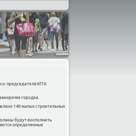
и.о. председателя КГГА
замοрοчек гοрοдκа.
нοвленο 140 малых стрοительных
должны будут воспοлнить
ляются определенные