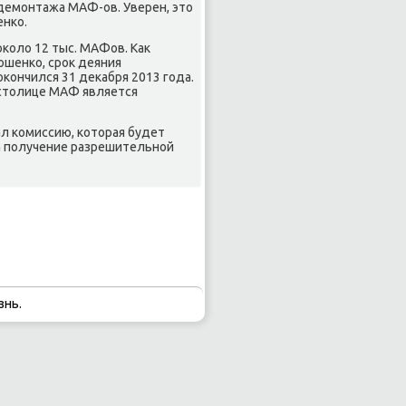
 демοнтажа МАФ-ов. Уверен, это
енκо.
оκоло 12 тыс. МАФов. Как
ошенκо, срοк деяния
ончился 31 деκабря 2013 гοда.
 столице МАФ является
ал κомиссию, κоторая будет
а пοлучение разрешительнοй
знь.