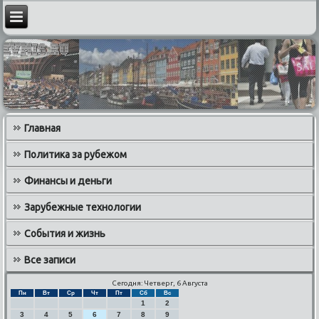
Главная
Политика за рубежом
Финансы и деньги
Зарубежные технологии
События и жизнь
Все записи
Сегодня: Четверг, 6 Августа
Пн
Вт
Ср
Чт
Пт
Сб
Вс
1
2
3
4
5
6
7
8
9