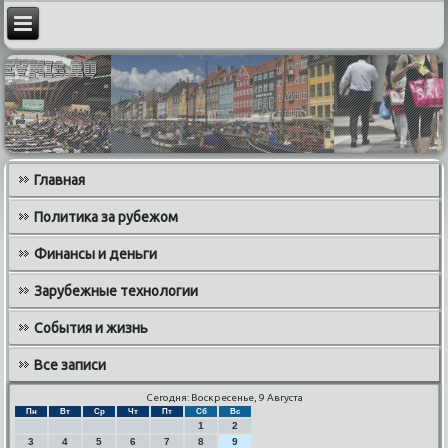
Главная
Политика за рубежом
Финансы и деньги
Зарубежные технологии
События и жизнь
Все записи
Сегодня: Воскресенье, 9 Августа
Пн
Вт
Ср
Чт
Пт
Сб
Вс
1
2
3
4
5
6
7
8
9