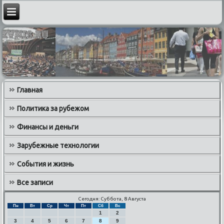
Главная
Политика за рубежом
Финансы и деньги
Зарубежные технологии
События и жизнь
Все записи
Сегодня: Суббота, 8 Августа
Пн
Вт
Ср
Чт
Пт
Сб
Вс
1
2
3
4
5
6
7
8
9