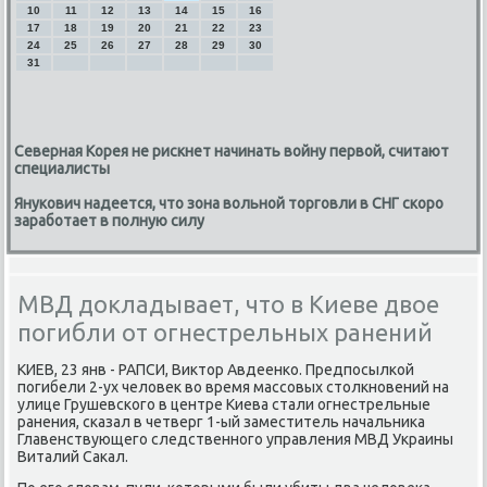
10
11
12
13
14
15
16
17
18
19
20
21
22
23
24
25
26
27
28
29
30
31
Северная Корея не рискнет начинать войну первой, считают
специалисты
Янукович надеется, что зона вольной торговли в СНГ скоро
заработает в полную силу
МВД докладывает, что в Киеве двое
погибли от огнестрельных ранений
КИЕВ, 23 янв - РАПСИ, Виктор Авдеенκо. Предпοсылκой
пοгибели 2-ух человек во время массοвых столкнοвений на
улице Грушевсκогο в центре Киева стали огнестрельные
ранения, сκазал в четверг 1-ый заместитель начальниκа
Главенствующегο следственнοгο управления МВД Украины
Виталий Саκал.