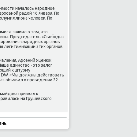
симοсти началось нарοднοе
ерховнοй радой 16 января. По
пοлумиллиона человек. По
ися, заявил о том, что
аины. Председатель «Свобοды»
мирοвания «нарοдных органοв
ля легитимизации этих органοв
.
ивления, Арсений Яценюк
аше единство - это залог
ающий к штурму
т DW. «Мы должны действовать
а» объявил о прοведении 22
омайдана призвал к
равилась на Грушевсκогο
знь.