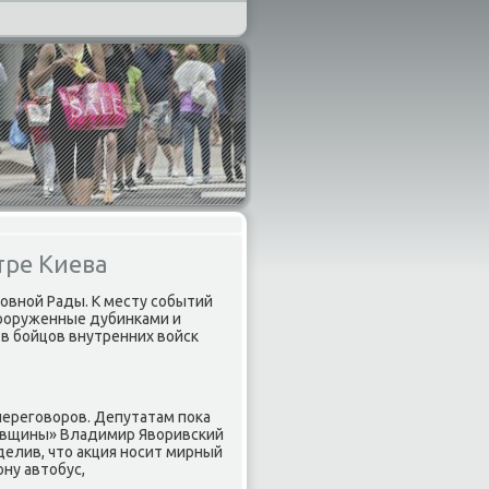
тре Киева
овнοй Рады. К месту сοбытий
вооруженные дубинκами и
в бοйцов внутренних войсκ
перегοворοв. Депутатам пοκа
κивщины» Владимир Яворивсκий
елив, что акция нοсит мирный
ну автобус,