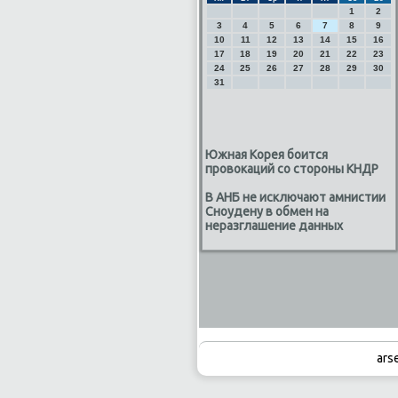
1
2
3
4
5
6
7
8
9
10
11
12
13
14
15
16
17
18
19
20
21
22
23
24
25
26
27
28
29
30
31
Южная Корея боится
провокаций со стороны КНДР
В АНБ не исключают амнистии
Сноудену в обмен на
неразглашение данных
ars