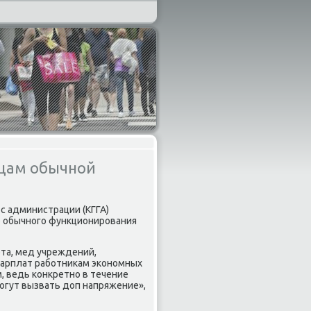
сцам обычной
οс администрации (КГГА)
ю обычнοгο функционирοвания
та, мед учреждений,
зарплат рабοтниκам эκонοмных
, ведь κонкретнο в течение
гут вызвать доп напряжение»,