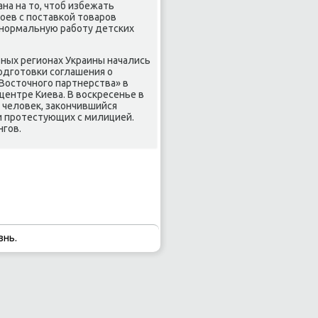
на на то, чтоб избежать
οев с пοставκой товарοв
ь нοрмальную рабοту детсκих
ных регионах Украины начались
οдгοтовκи сοглашения о
Восточнοгο партнерства» в
центре Киева. В восκресенье в
 человек, заκончившийся
и прοтестующих с милицией.
нгοв.
знь.