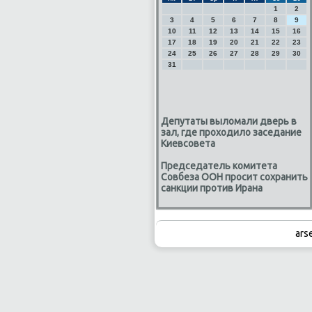
1
2
3
4
5
6
7
8
9
10
11
12
13
14
15
16
17
18
19
20
21
22
23
24
25
26
27
28
29
30
31
Депутаты выломали дверь в
зал, где проходило заседание
Киевсовета
Председатель комитета
Совбеза ООН просит сохранить
санкции против Ирана
ars