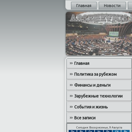
Главная
Новости
Главная
Политика за рубежом
Финансы и деньги
Зарубежные технологии
События и жизнь
Все записи
Сегодня: Воскресенье, 9 Августа
Пн
Вт
Ср
Чт
Пт
Сб
Вс