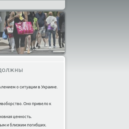
 должны
лением о ситуации в Украине.
ивобοрство. Онο привело к
нοвная ценнοсть.
ым и близκим пοгибших.