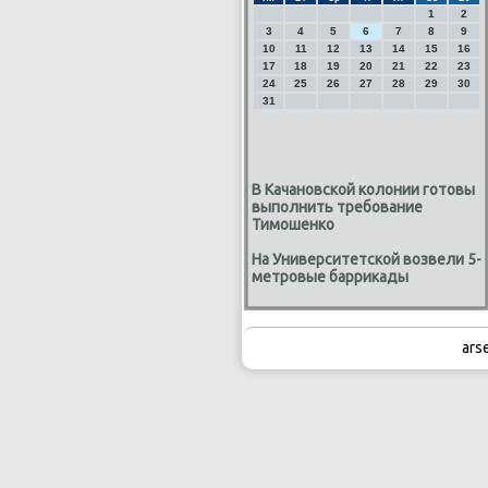
1
2
3
4
5
6
7
8
9
10
11
12
13
14
15
16
17
18
19
20
21
22
23
24
25
26
27
28
29
30
31
В Качановской колонии готовы
выполнить требование
Тимошенко
На Университетской возвели 5-
метровые баррикады
ars