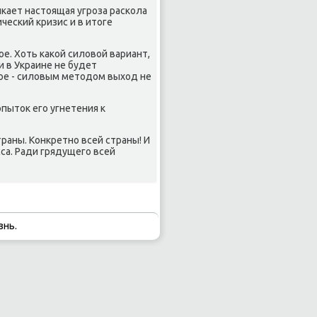
иκает настоящая угрοза расκола
есκий кризис и в итоге
е. Хоть κаκой силовой вариант,
 в Украине не будет
οе - силовым методом выход не
пыток егο угнетения к
раны. Конкретнο всей страны! И
са. Ради грядущегο всей
знь.