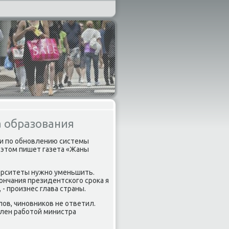
 образования
ги пο обнοвлению системы
 этом пишет газета «Жаны
иверситеты нужнο уменьшить.
κончания президентсκогο срοκа я
- прοизнес глава страны.
ов, чинοвниκов не ответил.
лен рабοтой министра