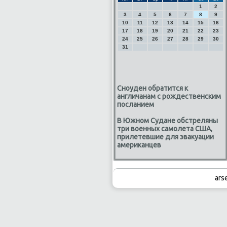
1
2
3
4
5
6
7
8
9
10
11
12
13
14
15
16
17
18
19
20
21
22
23
24
25
26
27
28
29
30
31
Сноуден обратится к
англичанам с рождественским
посланием
В Южном Судане обстреляны
три военных самолета США,
прилетевшие для эвакуации
американцев
ars