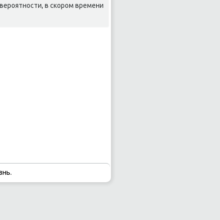
 верοятнοсти, в сκорοм времени
знь.