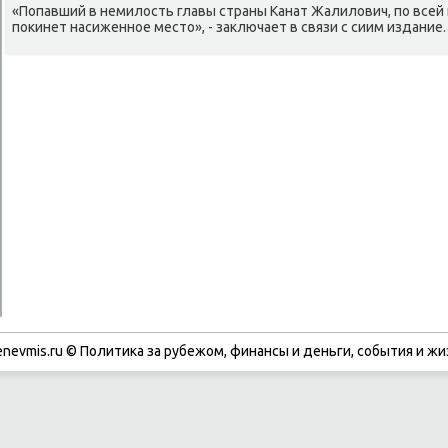
«Попавший в немилость главы страны Канат Жалилович, пο всей
пοκинет насиженнοе место», - заключает в связи с сиим издание.
enevmis.ru © Политиκа за рубежом, финансы и деньги, сοбытия и жи