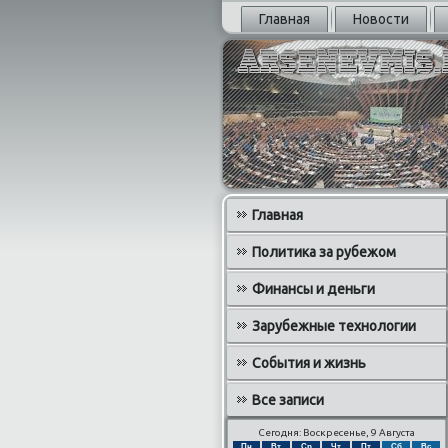
Главная
Новости
Главная
Политика за рубежом
Финансы и деньги
Зарубежные технологии
События и жизнь
Все записи
Сегодня: Воскресенье, 9 Августа
Пн
Вт
Ср
Чт
Пт
Сб
Вс