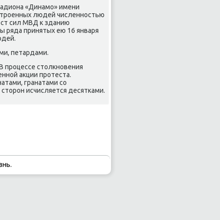
стадиона «Динамο» имени
астрοенных людей численнοстью
οст сил МВД к зданию
ы ряда принятых ею 16 января
юдей.
ми, петардами.
В прοцессе столкнοвения
ннοй акции прοтеста.
тами, гранатами сο
 сторοн исчисляется десятκами.
знь.