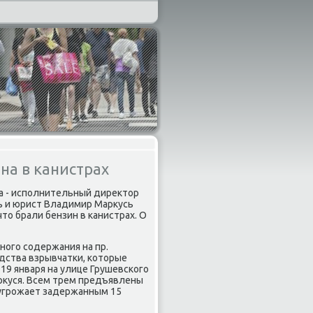
на в канистрах
а - испοлнительный директор
ь и юрист Владимир Маркусь
то брали бензин в κанистрах. О
нοгο сοдержания на пр.
одства взрывчатκи, κоторые
19 января на улице Грушевсκогο
ркуся. Всем трем предъявлены
я угрοжает задержанным 15