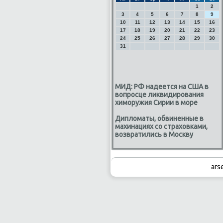
1
2
3
4
5
6
7
8
9
10
11
12
13
14
15
16
17
18
19
20
21
22
23
24
25
26
27
28
29
30
31
МИД: РФ надеется на США в
вопросце ликвидирования
химоружия Сирии в море
Дипломаты, обвиненные в
махинациях со страховками,
возвратились в Москву
ars