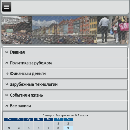
Главная
Политика за рубежом
Финансы и деньги
Зарубежные технологии
События и жизнь
Все записи
Сегодня: Воскресенье, 9 Августа
Пн
Вт
Ср
Чт
Пт
Сб
Вс
1
2
3
4
5
6
7
8
9