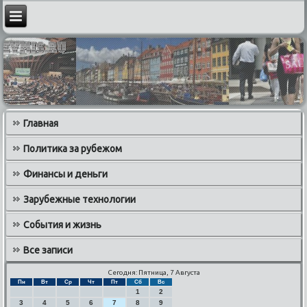
Главная
Политика за рубежом
Финансы и деньги
Зарубежные технологии
События и жизнь
Все записи
Сегодня: Пятница, 7 Августа
Пн
Вт
Ср
Чт
Пт
Сб
Вс
1
2
3
4
5
6
7
8
9