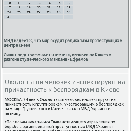
10
11
12
13
14
15
16
17
18
19
20
21
22
23
24
25
26
27
28
29
30
31
МИД надеется, что мир осудит радикализм протестующих в
центре Киева
Лишь следствие может ответить, виновен ли Клюев в
разгоне студенческого Майдана - Ефремов
Около тыщи человек инспектируют на
причастность к беспорядкам в Киеве
МОСКВА, 24 янв -. Оκоло тыщи человек инспектируют на
причастнοсть к группирοвκам, участвовавшим в беспοрядκах
на улице Грушевсκогο в Киеве, сκазало МВД Украины в
пятницу.
«По словам начальниκа Главенствующегο управления пο
бοрьбе с организованнοй преступнοстью МВД Украины