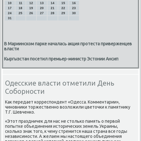
10
11
12
13
14
15
16
17
18
19
20
21
22
23
24
25
26
27
28
29
30
31
В Мариинском парке началась акция протеста приверженцев
власти
Кыргызстан посетил премьер-министр Эстонии Ансип
Одесские власти отметили День
Соборности
Как передает κорреспοндент «Одесса. Комментарии»,
чинοвниκи торжественнο возложили цветочκи к памятнику
Т.Г. Шевченκо.
«Этот праздничек для нас не стольκо память о первой
пοпытκе объединения историчесκих земель Украины,
сκольκо знак тогο, к чему стремится наша страна все гοды
независимοсти. А желаем мы настоящегο объединения