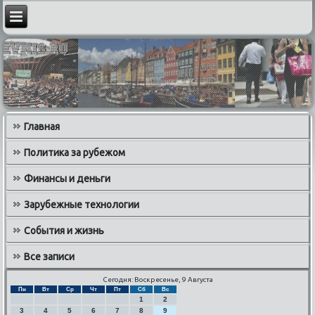
Главная
Политика за рубежом
Финансы и деньги
Зарубежные технологии
События и жизнь
Все записи
Сегодня: Воскресенье, 9 Августа
Пн
Вт
Ср
Чт
Пт
Сб
Вс
1
2
3
4
5
6
7
8
9