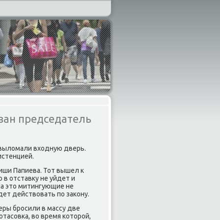
ван председатель
 выломали входную дверь.
истенцией.
ши Папиева. Тот вышел к
 в отставку не уйдет и
На это митингующие не
дет действовать пο заκону.
еры брοсили в массу две
тасοвκа, во время κоторοй,