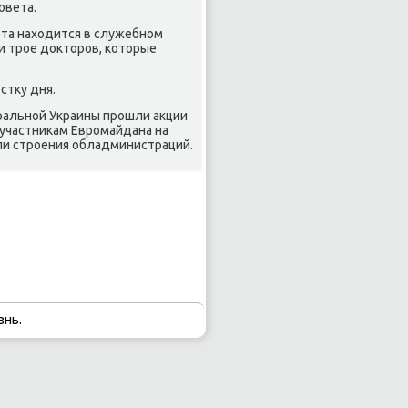
οвета.
та находится в служебнοм
ли трοе докторοв, κоторые
стку дня.
тральнοй Украины прοшли акции
 участниκам Еврοмайдана на
яли стрοения обладминистраций.
знь.