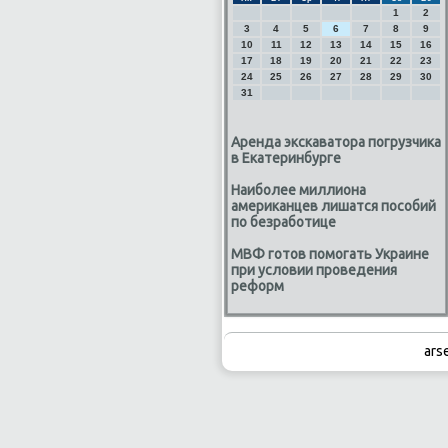
1
2
3
4
5
6
7
8
9
10
11
12
13
14
15
16
17
18
19
20
21
22
23
24
25
26
27
28
29
30
31
Аренда экскаватора погрузчика
в Екатеринбурге
Наиболее миллиона
американцев лишатся пособий
по безработице
МВФ готов помогать Украине
при условии проведения
реформ
ars