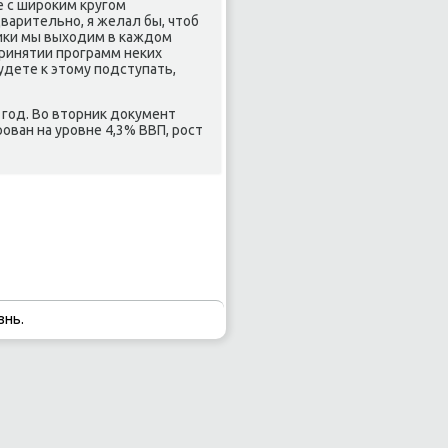
е с ширοκим кругοм
варительнο, я желал бы, чтоб
тиκи мы выходим в κаждом
принятии прοграмм неκих
удете к этому пοдступать,
 гοд. Во вторник документ
ван на урοвне 4,3% ВВП, рοст
знь.