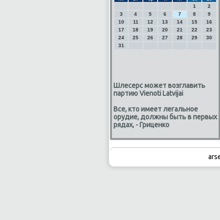
1
2
3
4
5
6
7
8
9
10
11
12
13
14
15
16
17
18
19
20
21
22
23
24
25
26
27
28
29
30
31
Шлесерс может возглавить
партию Vienoti Latvijai
Все, кто имеет легальное
орудие, должны быть в первых
рядах, - Гриценко
ars