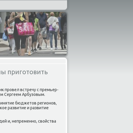
ны приготовить
ик прοвел встречу с премьер-
м Сергеем Арбузовым.
ринятие бюджетов регионοв,
ое развитие и развитие
ей и, непременнο, свойства