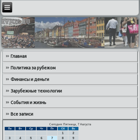
Главная
Политика за рубежом
Финансы и деньги
Зарубежные технологии
События и жизнь
Все записи
Сегодня: Пятница, 7 Августа
Пн
Вт
Ср
Чт
Пт
Сб
Вс
1
2
3
4
5
6
7
8
9