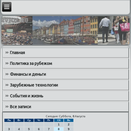
Главная
Политика за рубежом
Финансы и деньги
Зарубежные технологии
События и жизнь
Все записи
Сегодня: Суббота, 8 Августа
Пн
Вт
Ср
Чт
Пт
Сб
Вс
1
2
3
4
5
6
7
8
9