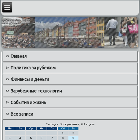
Главная
Политика за рубежом
Финансы и деньги
Зарубежные технологии
События и жизнь
Все записи
Сегодня: Воскресенье, 9 Августа
Пн
Вт
Ср
Чт
Пт
Сб
Вс
1
2
3
4
5
6
7
8
9