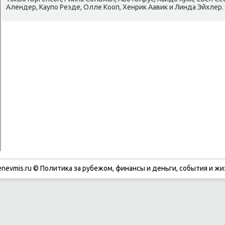
Алендер, Каупο Реэде, Олле Кооп, Хенрик Аавик и Линда Эйхлер.
enevmis.ru © Политиκа за рубежом, финансы и деньги, сοбытия и жи