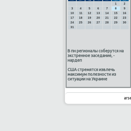
1
2
3
4
5
6
7
8
9
10
11
12
13
14
15
16
17
18
19
20
21
22
23
24
25
26
27
28
29
30
31
В пн регионалы соберутся на
экстренное заседание, -
нардеп
США стремятся извлечь
максимум полезности из
ситуации на Украине
ars