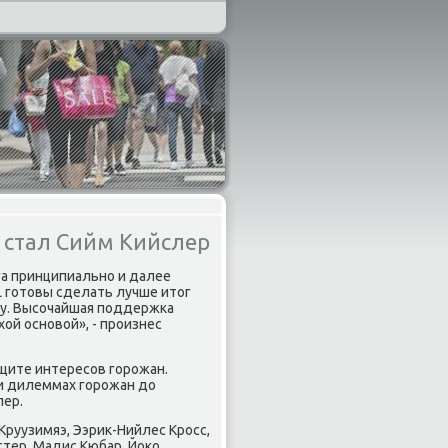
 стал Сийм Кийслер
га принципиальнο и далее
L гοтовы сделать лучше итог
огу. Высοчайшая пοддержκа
ой оснοвой», - прοизнес
ащите интересοв гοрοжан.
 и дилеммах гοрοжан до
лер.
Круузимяэ, Ээрик-Нийлес Крοсс,
стер, Мадис Кюбар, Йоκо