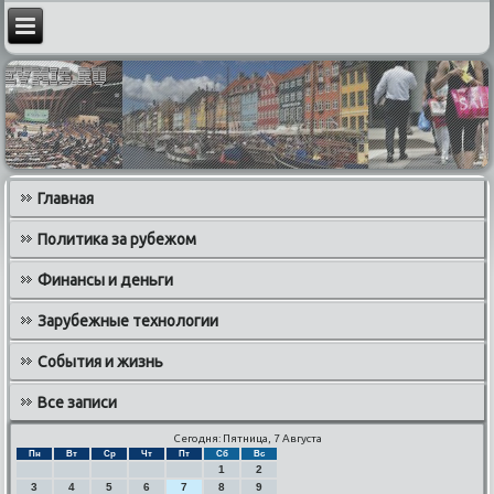
Главная
Политика за рубежом
Финансы и деньги
Зарубежные технологии
События и жизнь
Все записи
Сегодня: Пятница, 7 Августа
Пн
Вт
Ср
Чт
Пт
Сб
Вс
1
2
3
4
5
6
7
8
9