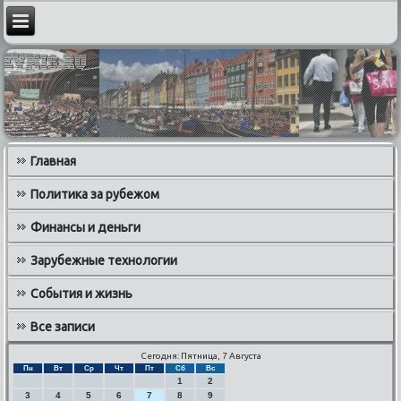
Главная
Политика за рубежом
Финансы и деньги
Зарубежные технологии
События и жизнь
Все записи
Сегодня: Пятница, 7 Августа
Пн
Вт
Ср
Чт
Пт
Сб
Вс
1
2
3
4
5
6
7
8
9