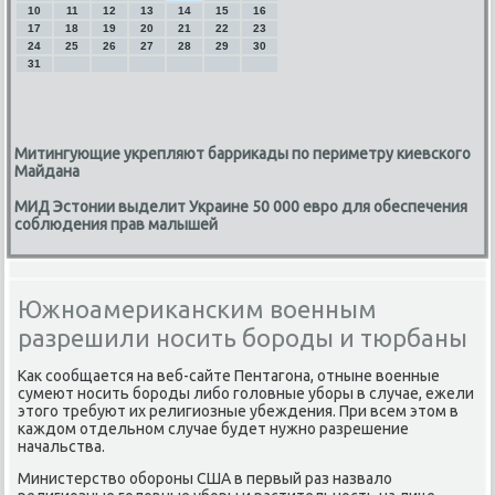
10
11
12
13
14
15
16
17
18
19
20
21
22
23
24
25
26
27
28
29
30
31
Митингующие укрепляют баррикады по периметру киевского
Майдана
МИД Эстонии выделит Украине 50 000 евро для обеспечения
соблюдения прав малышей
Южноамериканским военным
разрешили носить бороды и тюрбаны
Как сообщается на веб-сайте Пентагона, отныне военные
сумеют носить бороды либо головные уборы в случае, ежели
этого требуют их религиозные убеждения. При всем этом в
каждом отдельном случае будет нужно разрешение
начальства.
Министерство обороны США в первый раз назвало