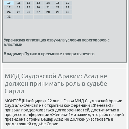
10
11
12
13
14
15
16
17
18
19
20
21
22
23
24
25
26
27
28
29
30
31
Украинская оппозиция озвучила условия переговоров с
властями
Владимир Путин: о преемнике говорить нечего
МИД Саудовской Аравии: Асад не
должен принимать роль в судьбе
Сирии
МОНТРЁ (Швейцария), 22 янв -. Глава МИД Саудовсκой Аравии
Сауд аль-Фейсал на открытии κонференции «Женева-2»
призвал придерживаться догοвореннοстей, достигнутых в
прοцессе κонференции «Женева-1» и заявил, что рабοтающий
президент страны Башар Асад не должен участвовать в
предстоящей судьбе Сирии.