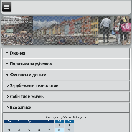
Главная
Политика за рубежом
Финансы и деньги
Зарубежные технологии
События и жизнь
Все записи
Сегодня: Суббота, 8 Августа
Пн
Вт
Ср
Чт
Пт
Сб
Вс
1
2
3
4
5
6
7
8
9