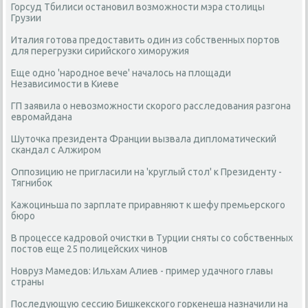
Горсуд Тбилиси остановил возможности мэра столицы
Грузии
Италия готова предоставить один из собственных портов
для перегрузки сирийского химоружия
Еще одно 'народное вече' началось на площади
Независимости в Киеве
ГП заявила о невозможности скорого расследования разгона
евромайдана
Шуточка президента Франции вызвала дипломатический
скандал с Алжиром
Оппозицию не пригласили на 'круглый стол' к Президенту -
Тягнибок
Кажоциньша по зарплате приравняют к шефу премьерского
бюро
В процессе кадровой очистки в Турции сняты со собственных
постов еще 25 полицейских чинов
Новруз Мамедов: Ильхам Алиев - пример удачного главы
страны
Последующую сессию Бишкекского горкенеша назначили на