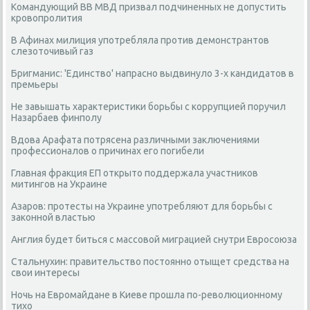
Командующий ВВ МВД призвал подчиненных не допустить
кровопролития
В Афинах милиция употребляла против демонстрантов
слезоточивый газ
Бригманис: 'Единство' напрасно выдвинуло 3-х кандидатов в
премьеры
Не завышать характеристики борьбы с коррупцией поручил
Назарбаев финполу
Вдова Арафата потрясена различными заключениями
профессионалов о причинах его погибели
Главная фракция ЕП открыто поддержала участников
митингов на Украине
Азаров: протесты на Украине употребляют для борьбы с
законной властью
Англия будет биться с массовой миграцией снутри Евросоюза
Стальнухин: правительство постоянно отыщет средства на
свои интересы
Ночь на Евромайдане в Киеве прошла по-революционному
тихо