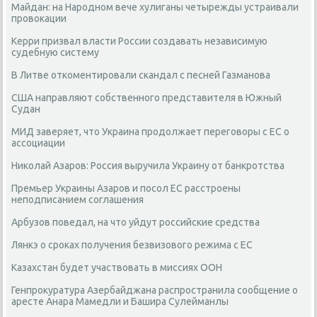
Майдан: на Народном вече хулиганы четырежды устраивали
провокации
Керри призвал власти России создавать независимую
судебную систему
В Литве откоментировали скандал с песней Газманова
США направляют собственного представителя в Южный
Судан
МИД заверяет, что Украина продолжает переговоры с ЕС о
ассоциации
Николай Азаров: Россия выручила Украину от банкротства
Премьер Украины Азаров и посол ЕС расстроены
неподписанием соглашения
Арбузов поведал, на что уйдут российские средства
Лянкэ о сроках получения безвизового режима с ЕС
Казахстан будет участвовать в миссиях ООН
Генпрокуратура Азербайджана распространила сообщение о
аресте Анара Мамедли и Башира Сулейманлы