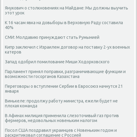
Янукович о столкновениях на Майдане: Мы должны выучить
этот урок
К 16 часам явка на довыборы в Верховную Раду составила
40%
СМИ: Молдавию принуждают стать Румынией
Кипр заключил с Израилем договор на поставку 2-ух военных
катеров
Запад одобрил помилование Миши Ходорковского
Парламент принял поправки, разграничивающие функции и
возможности госорганов Казахстана
Переговоры о вступлении Сербии в Евросоюз начнутся 21
января
Винькеле: продолжу работу министра, ежели будет не
плохая команда
В Афинах милиция применила слезоточивый газ против
фермеров, недовольных новеньким налогом
Посол США поздравил украинцев с Новеньким годом и
раскритиковал соглашение с Россией