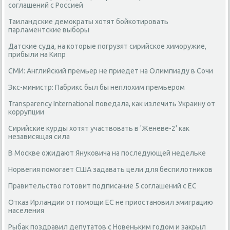
соглашений с Россией
Таиландские демократы хотят бойкотировать
парламентские выборы
Датские суда, на которые погрузят сирийское химоружие,
прибыли на Кипр
СМИ: Английский премьер не приедет на Олимпиаду в Сочи
Экс-министр: Пабрикс был бы неплохим премьером
Transparency International поведала, как излечить Украину от
коррупции
Сирийские курды хотят участвовать в 'Женеве-2' как
независящая сила
В Москве ожидают Януковича на последующей недельке
Норвегия помогает США задавать цели для беспилотников
Правительство готовит подписание 5 соглашений с ЕС
Отказ Ирландии от помощи ЕС не приостановил эмиграцию
населения
Рыбак поздравил депутатов с Новеньким годом и закрыл