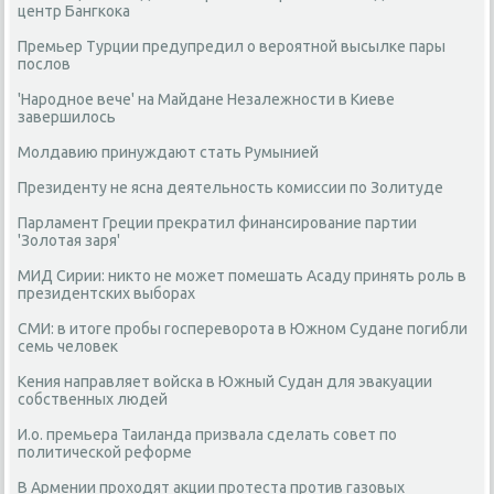
центр Бангкока
Премьер Турции предупредил о вероятной высылке пары
послов
'Народное вече' на Майдане Незалежности в Киеве
завершилось
Молдавию принуждают стать Румынией
Президенту не ясна деятельность комиссии по Золитуде
Парламент Греции прекратил финансирование партии
'Золотая заря'
МИД Сирии: никто не может помешать Асаду принять роль в
президентских выборах
СМИ: в итоге пробы госпереворота в Южном Судане погибли
семь человек
Кения направляет войска в Южный Судан для эвакуации
собственных людей
И.о. премьера Таиланда призвала сделать совет по
политической реформе
В Армении проходят акции протеста против газовых