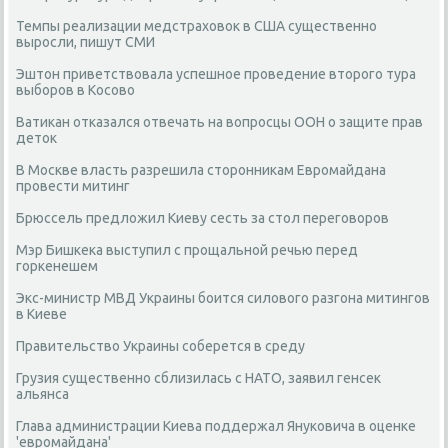
Темпы реализации медстраховок в США существенно
выросли, пишут СМИ
Эштон приветствовала успешное проведение второго тура
выборов в Косово
Ватикан отказался отвечать на вопросцы ООН о защите прав
деток
В Москве власть разрешила сторонникам Евромайдана
провести митинг
Брюссель предложил Киеву сесть за стол переговоров
Мэр Бишкека выступил с прощальной речью перед
горкенешем
Экс-министр МВД Украины боится силового разгона митингов
в Киеве
Правительство Украины соберется в среду
Грузия существенно сблизилась с НАТО, заявил генсек
альянса
Глава администрации Киева поддержал Януковича в оценке
'евромайдана'