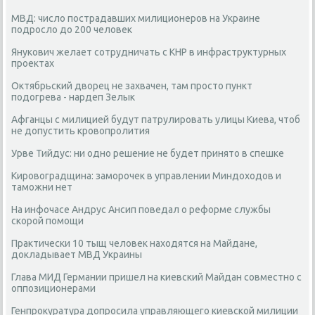
МВД: число пострадавших милиционеров на Украине
подросло до 200 человек
Янукович желает сотрудничать с КНР в инфраструктурных
проектах
Октябрьский дворец не захвачен, там просто пункт
подогрева - нардеп Зелык
Афганцы с милицией будут патрулировать улицы Киева, чтоб
не допустить кровопролития
Урве Тийдус: ни одно решение не будет принято в спешке
Кировоградщина: заморочек в управлении Миндоходов и
таможни нет
На инфочасе Андрус Ансип поведал о реформе службы
скорой помощи
Практически 10 тыщ человек находятся на Майдане,
докладывает МВД Украины
Глава МИД Германии пришел на киевский Майдан совместно с
оппозиционерами
Генпрокуратура допросила управляющего киевской милиции