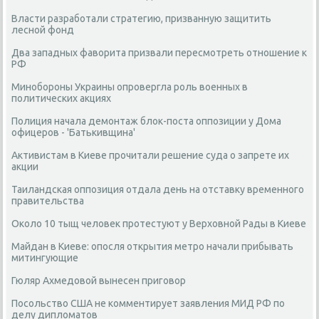
Власти разработали стратегию, призванную защитить
лесной фонд
Два западных фаворита призвали пересмотреть отношение к
РФ
Минобороны Украины опровергла роль военных в
политических акциях
Полиция начала демонтаж блок-поста оппозиции у Дома
офицеров - 'Батькивщина'
Активистам в Киеве прочитали решение суда о запрете их
акции
Таиландская оппозиция отдала день на отставку временного
правительства
Около 10 тыщ человек протестуют у Верховной Рады в Киеве
Майдан в Киеве: опосля открытия метро начали прибывать
митингующие
Гюляр Ахмедовой вынесен приговор
Посольство США не комментирует заявления МИД РФ по
делу дипломатов