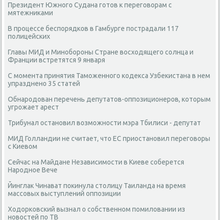
Президент Южного Судана готов к переговорам с
мятежниками
В процессе беспорядков в Гамбурге пострадали 117
полицейских
Главы МИД и Минобороны Стране восходящего солнца и
Франции встретятся 9 января
С момента принятия Таможенного кодекса Узбекистана в нем
упразднено 35 статей
Обнародован перечень депутатов-оппозиционеров, которым
угрожает арест
Трибунал остановил возможности мэра Тбилиси - депутат
МИД Голландии не считает, что ЕС приостановил переговоры
с Киевом
Сейчас на Майдане Независимости в Киеве соберется
Народное Вече
Йинглак Чинават покинула столицу Таиланда на время
массовых выступлений оппозиции
Ходорковский вызнал о собственном помиловании из
новостей по ТВ