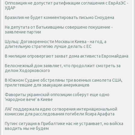
Оппозиция не допустит ратификации соглашения с ЕврАзЭС -
УДАР
Бразилия не будет комментировать письмо Сноудена
На депутата от Батькивщины совершено покушение -
заявление партии
Шульц: Договоренности Москвы и Киева - на год, а
длительную стратегию лучше делать с ЕС
В милиции опровергают захват дома активиста Евромайдана
Белоснежный дом заявляет, что продолжит смотреть за
делом Ходорковского
В Южном Судане обстреляны три военных самолета США,
прилетевшие для эвакуации американцев
Фавориты украинской оппозиции соберут еще одно
'народное вече' в Киеве
ЛАГ поддержала идею сотворения интернациональной
комиссии для расследования погибели Ясира Арафата
Путин: ситуация в Прибалтике нас не устраивает, но войска
вводить мы не будем