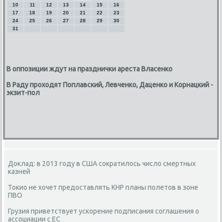
10
11
12
13
14
15
16
17
18
19
20
21
22
23
24
25
26
27
28
29
30
31
В оппозиции ждут на празднички ареста Власенко
В Раду проходят Поплавский, Левченко, Даценко и Корнацкий -
экзит-пол
Доклад: в 2013 году в США сократилось число смертных
казней
Токио не хочет предоставлять КНР планы полетов в зоне
ПВО
Грузия приветствует ускорение подписания соглашения о
ассоциации с ЕС