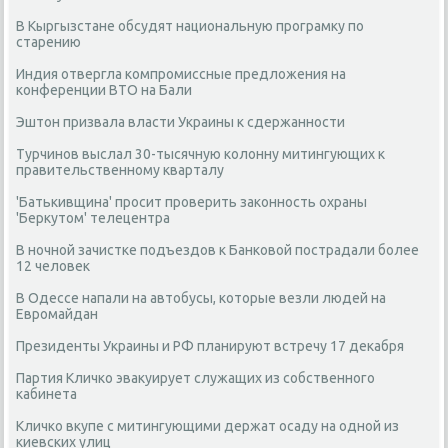
В Кыргызстане обсудят национальную програмку по
старению
Индия отвергла компромиссные предложения на
конференции ВТО на Бали
Эштон призвала власти Украины к сдержанности
Турчинов выслал 30-тысячную колонну митингующих к
правительственному кварталу
'Батькивщина' просит проверить законность охраны
'Беркутом' телецентра
В ночной зачистке подъездов к Банковой пострадали более
12 человек
В Одессе напали на автобусы, которые везли людей на
Евромайдан
Президенты Украины и РФ планируют встречу 17 декабря
Партия Кличко эвакуирует служащих из собственного
кабинета
Кличко вкупе с митингующими держат осаду на одной из
киевских улиц