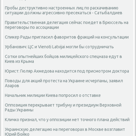
Пробы деструктивно настроенных лиц по раскачиванию
ситуации должны агрессивно пресекаться - Сатыбалдиев
Правительственная делегация сейчас поедет в Брюссель на
переговоры по ассоциации
Спикер Рады пригласил фаворитов фракций на консультации
Урбанович: ЦС и Vienoti Latvijai могли бы сотрудничать
Сотки опытнейших бойцов милицейского спецназа едут в
Киев из Крыма
Юрист: Гюляр Ахмедова находится под присмотром доктора
Поводы для акций протеста на Украине исчерпаны, заявил
Азаров
Начальник милиции Киева попросил о отставке
Оппозиция перекрывает трибуну и президиум Верховной
Рады Украины
Кличко признал, что у оппозиции нет точного плана действий
Украинскую делегацию на переговорах в Москве возглавит
Юрий Бойко