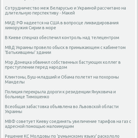
Сотрудничество меж Беларусью и Украиной рассчитано на
длительную перспективу - Макей
МИД: РФ надеется на США в вопросце ликвидирования
химоружия Сирии в море
В Киеве спецназ обеспечил контроль над телецентром
МВД Украины провело обыск в примыкающем с кабинетом
'Батькивщины' здании
Мэр Донецка обвинил собственных бастующих коллег в
преступлении перед народом
Клинтоны, Буш-младший и Обама полетят на похороны
Манделы
Полиция перекрыла дороги к резиденции Януковича и
больнице Тимошенко
Всеобщая забастовка объявлена во Львовской области
Украины
МВФ советует Киеву соединять увеличение тарифов на газ с
адресной помощью малоимущим
Решение КС Молдовы по 'румынскому языку' раскололо