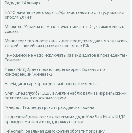
Раду до 14 января
НАТО начала переговоры с Афганистаном по статусу миссии
опосля 2014 г
Меркель: Украина не может участвовать в 2-ух таможенных
союзах
Министерство иностранных дел предупреждает молдавских
людей о новейших правилах поездок в РФ
Тимошенко не надо исключать из кандидатов в президенты -
Томенко
Глава МИД Ирана провел переговоры с Брахими по
конференции 'Женева-2'
На Мадагаскаре проходят выборы президента
СМИ: Спецслужбы США и Англии наблюдали за израильскими
политиками и еврокомиссаром
Генерал: Таиланду грозит гражданская война
На десятый день опосля экзекуции дяди Ким Чен Ына в КНДР
проходят митинги в поддержку партии
Telegraph: реальная демократия обогатит Украину