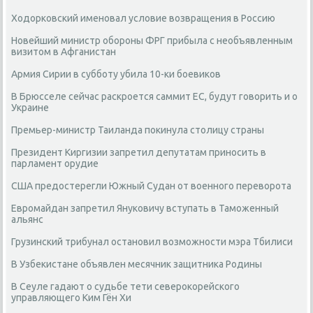
Ходорковский именовал условие возвращения в Россию
Новейший министр обороны ФРГ прибыла с необъявленным
визитом в Афганистан
Армия Сирии в субботу убила 10-ки боевиков
В Брюсселе сейчас раскроется саммит ЕС, будут говорить и о
Украине
Премьер-министр Таиланда покинула столицу страны
Президент Киргизии запретил депутатам приносить в
парламент орудие
США предостерегли Южный Судан от военного переворота
Евромайдан запретил Януковичу вступать в Таможенный
альянс
Грузинский трибунал остановил возможности мэра Тбилиси
В Узбекистане объявлен месячник защитника Родины
В Сеуле гадают о судьбе тети северокорейского
управляющего Ким Гён Хи