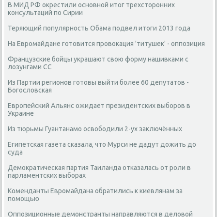
В МИД РФ окрестили основной итог трехсторонних
консультаций по Сирии
Теряющий популярность Обама подвел итоги 2013 года
На Евромайдане готовится провокация 'титушек' - оппозиция
Французские бойцы украшают свою форму нашивками с
лозунгами СС
Из Партии регионов готовы выйти более 60 депутатов -
Богословская
Европейский Альянс ожидает президентских выборов в
Украине
Из тюрьмы Гуантанамо освободили 2-ух заключённых
Египетская газета сказала, что Мурси не дадут дожить до
суда
Демократическая партия Таиланда отказалась от роли в
парламентских выборах
Коменданты Евромайдана обратились к киевлянам за
помощью
Оппозиционные демонстранты направляются в деловой