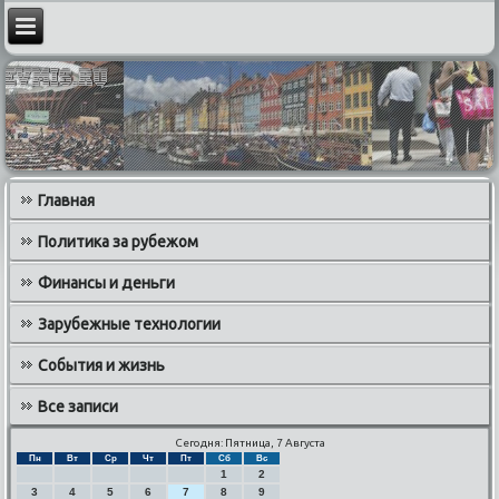
Главная
Политика за рубежом
Финансы и деньги
Зарубежные технологии
События и жизнь
Все записи
Сегодня: Пятница, 7 Августа
Пн
Вт
Ср
Чт
Пт
Сб
Вс
1
2
3
4
5
6
7
8
9