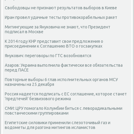
Свободовцы не признают результатов выборов в Киеве
Иран провел удачные тесты противокорабельных ракет
Митингующие за Януковича не знают, что Президент
подписал в Москве
К 2014 году КНР представит свои предложения о
присоединении к Соглашению ВТО о госзакупках
Янукович: переговоры по ГТС возобновятся
Азаров: Украина выполнила фактически все обязательства
перед ПАСЕ
Повторные выборы 6 глав исполнительных органов МСУ
назначены на 25 декабря
Россия надеется подписать с ЕС соглашение, которое станет
'предтечей' безвизового режима
СМИ: ЦРУ помогало Колумбии биться с леворадикальными
повстанческими группировками
Египетские силовики применили слезоточивый газ и
водометы для разгона митингов исламистов