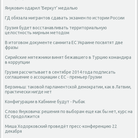
Янукович одарил 'Беркут' медалью
ГД обязала мигрантов сдавать экзамен по истории России
Грузия будет восстанавливать территориальную
целостность мирным методом
В итоговом документе саммита ЕС Украине посвятят две
фразы
Сирийские мятежники винят бежавшего в Турцию командира
в коррупции
Грузия рассчитывает в сентябре 2014 года подписать
соглашение о ассоциации с ЕС - премьер Грузии
Берзиньш: таковой парламентской демократии, как в Латвии,
практически нигде нет
Конфигурации в Кабмине будут - Рыбак
Слово Януковича: решения по выборам еще как бы нет, курс на
ЕС продолжится
Миша Ходорковский проведёт пресс-конференцию 22
декабря