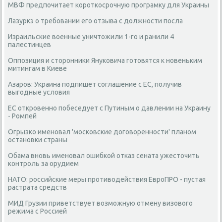
МВФ предпочитает короткосрочную програмку для Украины
Лазуркэ о требовании его отзыва с должности посла
Израильские военные уничтожили 1-го и ранили 4
палестинцев
Оппозиция и сторонники Януковича готовятся к новеньким
митингам в Киеве
Азаров: Украина подпишет соглашение с ЕС, получив
выгодные условия
ЕС откровенно побеседует с Путиным о давлении на Украину
- Ромпей
Огрызко именовал 'московские договоренности' планом
остановки страны
Обама вновь именовал ошибкой отказ сената ужесточить
контроль за орудием
НАТО: российские меры противодействия ЕвроПРО - пустая
растрата средств
МИД Грузии приветствует возможную отмену визового
режима с Россией