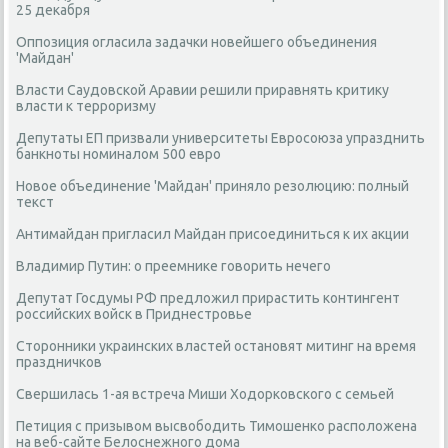
25 декабря
Оппозиция огласила задачки новейшего объединения
'Майдан'
Власти Саудовской Аравии решили приравнять критику
власти к терроризму
Депутаты ЕП призвали университеты Евросоюза упразднить
банкноты номиналом 500 евро
Новое объединение 'Майдан' приняло резолюцию: полный
текст
Антимайдан пригласил Майдан присоединиться к их акции
Владимир Путин: о преемнике говорить нечего
Депутат Госдумы РФ предложил прирастить контингент
российских войск в Приднестровье
Сторонники украинских властей остановят митинг на время
праздничков
Свершилась 1-ая встреча Миши Ходорковского с семьей
Петиция с призывом высвободить Тимошенко расположена
на веб-сайте Белоснежного дома