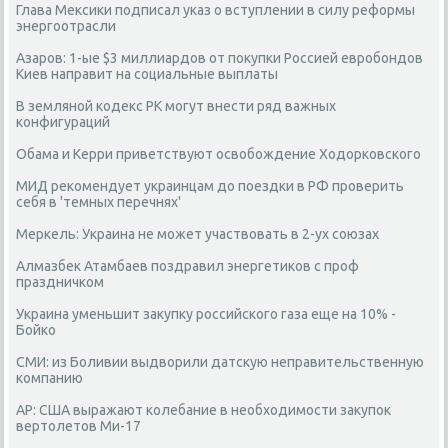
Глава Мексики подписал указ о вступлении в силу реформы
энергоотрасли
Азаров: 1-ые $3 миллиардов от покупки Россией евробондов
Киев направит на социальные выплаты
В земляной кодекс РК могут внести ряд важных
конфигураций
Обама и Керри приветствуют освобождение Ходорковского
МИД рекомендует украинцам до поездки в РФ проверить
себя в 'темных перечнях'
Меркель: Украина не может участвовать в 2-ух союзах
Алмазбек Атамбаев поздравил энергетиков с проф
праздничком
Украина уменьшит закупку российского газа еще на 10% -
Бойко
СМИ: из Боливии выдворили датскую неправительственную
компанию
AP: США выражают колебание в необходимости закупок
вертолетов Ми-17