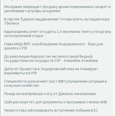
Молдавия запрещает продажу ароматизированных сигарет и
увеличивает штрафы за курение
В партии 'Единое нацдвижение' готовы взять на поруки мэра
Тбилиси
Карагандинец хочет отсудить 2,5 миллиона тенге у госоргана
за испорченный отдых
Глава МИД ФРГ: освобождение Ходорковского - база для
диалога с РФ
До революции Кыргызстан числился самой бедной
государством из государств СНГ - Алмазбек Атамбаев
Депутат бундестага: Ходорковский пока не планирует
ворачиваться в РФ
Специалисты разъясняют рост ВВП улучшением ситуации в
сельском хозяйстве
Пожар на газопроводе к югу от Дамаска локализован
США рассекретят доп документы о програмках слежки АНБ
Чехия готова заблокировать вступление Албании в ЕС