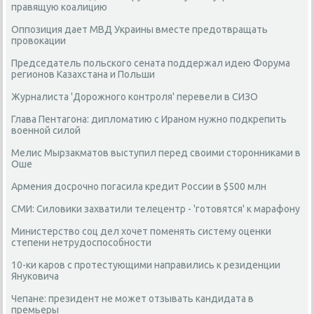
правящую коалицию
Оппозиция дает МВД Украины вместе предотвращать
провокации
Председатель польского сената поддержал идею Форума
регионов Казахстана и Польши
Журналиста 'Дорожного контроля' перевели в СИЗО
Глава Пентагона: дипломатию с Ираном нужно подкрепить
военной силой
Мелис Мырзакматов выступил перед своими сторонниками в
Оше
Армения досрочно погасила кредит России в $500 млн
СМИ: Силовики захватили телецентр - 'готовятся' к марафону
Министерство соц дел хочет поменять систему оценки
степени нетрудоспособности
10-ки каров с протестующими направились к резиденции
Януковича
Чепане: президент не может отзывать кандидата в
премьеры