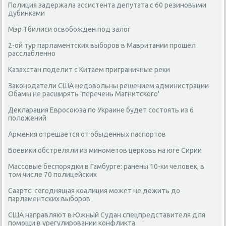
Полиция задержала ассистента депутата с 60 резиновыми
дубинками
Мэр Тбилиси освобожден под залог
2-ой тур парламентских выборов в Мавритании прошел
расслабленно
Казахстан поделит с Китаем приграничные реки
Законодатели США недовольны решением администрации
Обамы не расширять 'перечень Магнитского'
Декларация Евросоюза по Украине будет состоять из 6
положений
Армения отрешается от обыденных паспортов
Боевики обстреляли из минометов церковь на юге Сирии
Массовые беспорядки в Гамбурге: ранены 10-ки человек, в
том числе 70 полицейских
Саартс: сегоднящая коалиция может не дожить до
парламентских выборов
США направляют в Южный Судан спецпредставителя для
помощи в урегулировании конфликта