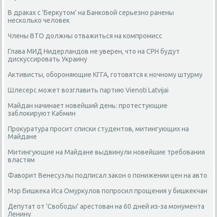
В драках с 'Беркутом' на Банковой серьезно ранены
несколько человек
Члены ВТО должны отважиться на компромисс
Глава МИД Нидерландов не уверен, что на СРН будут
дискуссировать Украину
Активисты, обороняющие КГГА, готовятся к ночному штурму
Шлесерс может возглавить партию Vienoti Latvijai
Майдан начинает новейший день: протестующие
заблокируют Кабмин
Прокуратура просит списки студентов, митингующих на
Майдане
Митингующие на Майдане выдвинули новейшие требования
властям
Фаворит Венесуэлы подписал закон о понижении цен на авто
Мэр Бишкека Иса Омуркулов попросил прощения у бишкекчан
Депутат от 'Свободы' арестован на 60 дней из-за монумента
Ленину