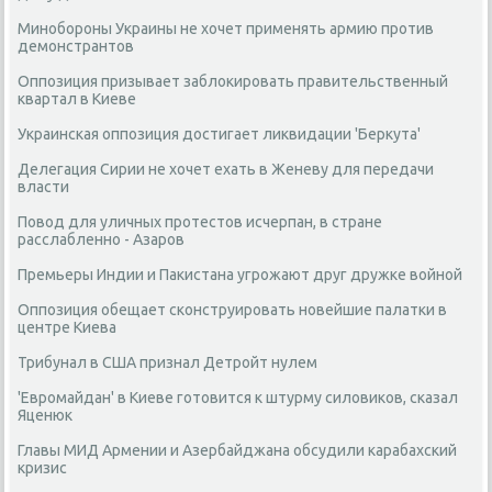
Минобороны Украины не хочет применять армию против
демонстрантов
Оппозиция призывает заблокировать правительственный
квартал в Киеве
Украинская оппозиция достигает ликвидации 'Беркута'
Делегация Сирии не хочет ехать в Женеву для передачи
власти
Повод для уличных протестов исчерпан, в стране
расслабленно - Азаров
Премьеры Индии и Пакистана угрожают друг дружке войной
Оппозиция обещает сконструировать новейшие палатки в
центре Киева
Трибунал в США признал Детройт нулем
'Евромайдан' в Киеве готовится к штурму силовиков, сказал
Яценюк
Главы МИД Армении и Азербайджана обсудили карабахский
кризис