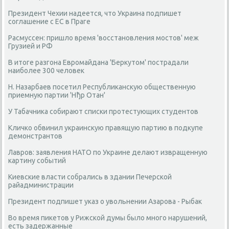
Президент Чехии надеется, что Украина подпишет
соглашение с ЕС в Праге
Расмуссен: пришло время 'восстановления мостов' меж
Грузией и РФ
В итоге разгона Евромайдана 'Беркутом' пострадали
наиболее 300 человек
Н. Назарбаев посетил Республиканскую общественную
приемную партии 'Нђр Отан'
У Табачника собирают списки протестующих студентов
Кличко обвинил украинскую правящую партию в подкупе
демонстрантов
Лавров: заявления НАТО по Украине делают извращенную
картину событий
Киевские власти собрались в здании Печерской
райадминистрации
Президент подпишет указ о увольнении Азарова - Рыбак
Во время пикетов у Рижской думы было много нарушений,
есть задержанные