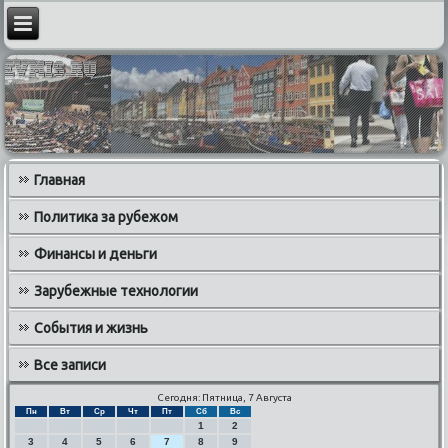
Главная
Политика за рубежом
Финансы и деньги
Зарубежные технологии
События и жизнь
Все записи
Сегодня: Пятница, 7 Августа
Пн
Вт
Ср
Чт
Пт
Сб
Вс
1
2
3
4
5
6
7
8
9