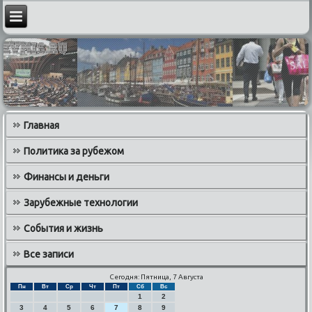
Главная
Политика за рубежом
Финансы и деньги
Зарубежные технологии
События и жизнь
Все записи
Сегодня: Пятница, 7 Августа
Пн
Вт
Ср
Чт
Пт
Сб
Вс
1
2
3
4
5
6
7
8
9