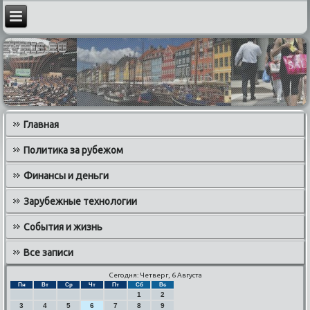
Главная
Политика за рубежом
Финансы и деньги
Зарубежные технологии
События и жизнь
Все записи
Сегодня: Четверг, 6 Августа
Пн
Вт
Ср
Чт
Пт
Сб
Вс
1
2
3
4
5
6
7
8
9