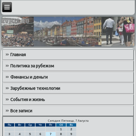
Главная
Политика за рубежом
Финансы и деньги
Зарубежные технологии
События и жизнь
Все записи
Сегодня: Пятница, 7 Августа
Пн
Вт
Ср
Чт
Пт
Сб
Вс
1
2
3
4
5
6
7
8
9