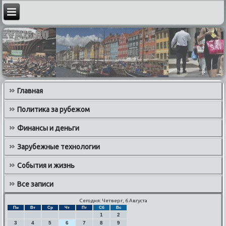
Главная
Политика за рубежом
Финансы и деньги
Зарубежные технологии
События и жизнь
Все записи
Сегодня: Четверг, 6 Августа
Пн
Вт
Ср
Чт
Пт
Сб
Вс
1
2
3
4
5
6
7
8
9