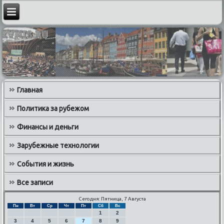
Главная
Политика за рубежом
Финансы и деньги
Зарубежные технологии
События и жизнь
Все записи
Сегодня: Пятница, 7 Августа
Пн
Вт
Ср
Чт
Пт
Сб
Вс
1
2
3
4
5
6
7
8
9