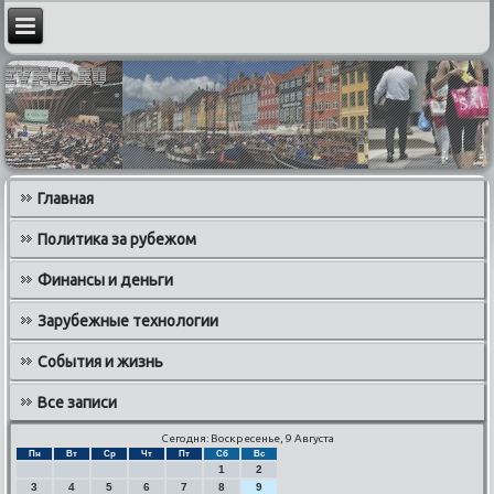
Главная
Политика за рубежом
Финансы и деньги
Зарубежные технологии
События и жизнь
Все записи
Сегодня: Воскресенье, 9 Августа
Пн
Вт
Ср
Чт
Пт
Сб
Вс
1
2
3
4
5
6
7
8
9