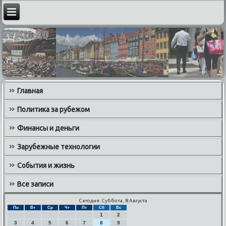
Главная
Политика за рубежом
Финансы и деньги
Зарубежные технологии
События и жизнь
Все записи
Сегодня: Суббота, 8 Августа
Пн
Вт
Ср
Чт
Пт
Сб
Вс
1
2
3
4
5
6
7
8
9