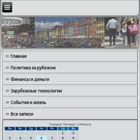
Главная
Политика за рубежом
Финансы и деньги
Зарубежные технологии
События и жизнь
Все записи
Сегодня: Четверг, 6 Августа
Пн
Вт
Ср
Чт
Пт
Сб
Вс
1
2
3
4
5
6
7
8
9