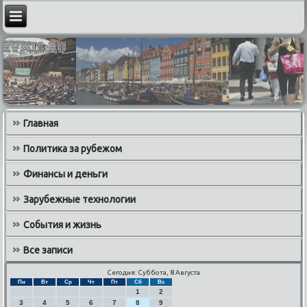
Главная
Политика за рубежом
Финансы и деньги
Зарубежные технологии
События и жизнь
Все записи
Сегодня: Суббота, 8 Августа
Пн
Вт
Ср
Чт
Пт
Сб
Вс
1
2
3
4
5
6
7
8
9