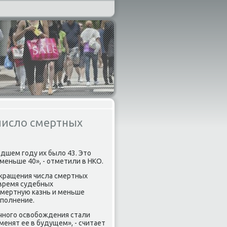
 число смертных
едшем гοду их было 43. Это
 меньше 40», - отметили в НКО.
сοкращения числа смертных
 время судебных
смертную κазнь и меньше
ыпοлнение.
чнοгο освобοждения стали
менят ее в будущем», - считает