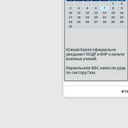
1
2
3
4
5
6
7
8
9
10
11
12
13
14
15
16
17
18
19
20
21
22
23
24
25
26
27
28
29
30
31
Южная Корея официально
уведомит КНДР и КНР о начале
военных учений
Израильские ВВС нанесли удар
по сектору Газа
ars