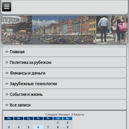
Главная
Политика за рубежом
Финансы и деньги
Зарубежные технологии
События и жизнь
Все записи
Сегодня: Четверг, 6 Августа
Пн
Вт
Ср
Чт
Пт
Сб
Вс
1
2
3
4
5
6
7
8
9