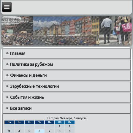
Главная
Политика за рубежом
Финансы и деньги
Зарубежные технологии
События и жизнь
Все записи
Сегодня: Четверг, 6 Августа
Пн
Вт
Ср
Чт
Пт
Сб
Вс
1
2
3
4
5
6
7
8
9