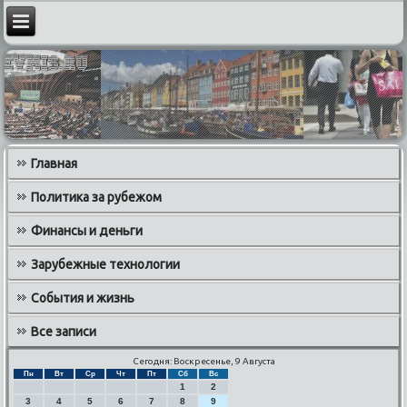
Главная
Политика за рубежом
Финансы и деньги
Зарубежные технологии
События и жизнь
Все записи
Сегодня: Воскресенье, 9 Августа
Пн
Вт
Ср
Чт
Пт
Сб
Вс
1
2
3
4
5
6
7
8
9