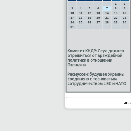
1
2
3
4
5
6
7
8
9
10
11
12
13
14
15
16
17
18
19
20
21
22
23
24
25
26
27
28
29
30
31
Комитет КНДР: Сеул должен
отрешиться от враждебной
политики в отношении
Пхеньяна
Расмуссен: будущее Украины
соединено с тесноватым
сотрудничеством с ЕС и НАТО
ars