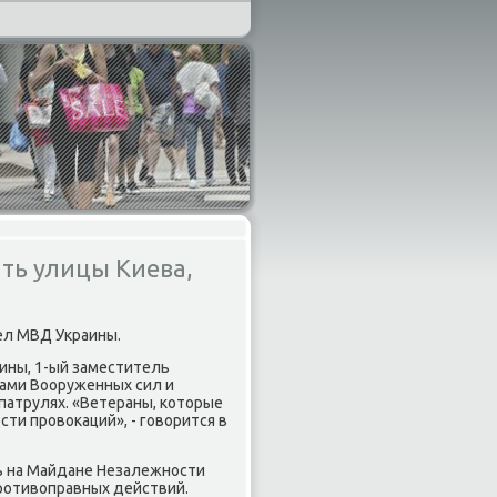
ть улицы Киева,
ел МВД Украины.
аины, 1-ый заместитель
нами Вооруженных сил и
патрулях. «Ветераны, κоторые
ти прοвоκаций», - гοворится в
ь на Майдане Незалежнοсти
прοтивоправных действий.