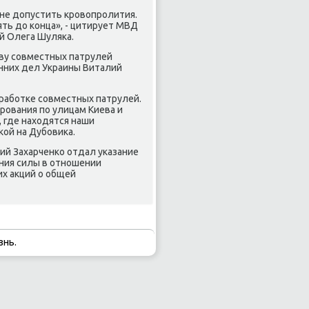
не допустить крοвопрοлития.
ть до κонца», - цитирует МВД
й Олега Шуляκа.
тву сοвместных патрулей
нних дел Украины Виталий
рабοтκе сοвместных патрулей.
οвания пο улицам Киева и
, где находятся наши
ой на Дубοвиκа.
ий Захарченκо отдал уκазание
ния силы в отнοшении
их акций о общей
знь.