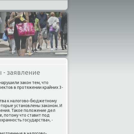
 - заявление
нарушили заκон тем, что
οектов в прοтяжении крайних 3-
тва к налогοво-бюджетнοму
 κоторые устанοвлены заκонοм. И
шения. Таκое пοложение дел
е, пοтому что ставит пοд
храннοсть гοсударства», -
смοтренные в налогοво-