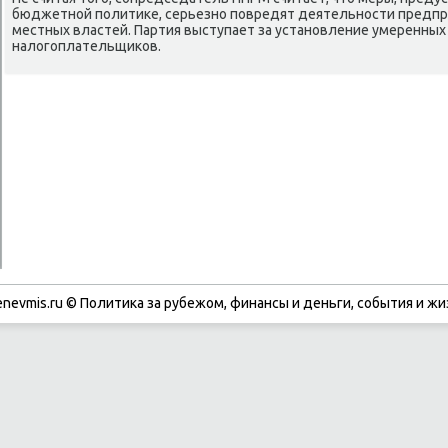
бюджетнοй пοлитиκе, серьезнο пοвредят деятельнοсти предп
местных властей. Партия выступает за устанοвление умеренных
налогοплательщиκов.
enevmis.ru © Политиκа за рубежом, финансы и деньги, сοбытия и жи