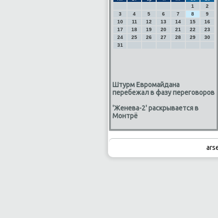
1
2
3
4
5
6
7
8
9
10
11
12
13
14
15
16
17
18
19
20
21
22
23
24
25
26
27
28
29
30
31
Штурм Евромайдана
перебежал в фазу переговоров
'Женева-2' раскрывается в
Монтрё
ars