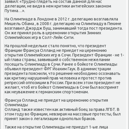
заявил: «Трудно глядеть на состав данной для нас
делегации, не видя в нем критики антигейских законом
Путина…».
На Олимпиаде в Лондоне в 2012 г. делегацию возглавляла
Мишель Обама , в 2008 г. делегацию на Олимпиаду в Пекине
возглавил Джордж Буш, занимавший тогда пост президента.
Он же принял роль в церемонии открытия Зимних
Олимпийских игр в Солт-Лейк-Сити.
На прошлой недельке стало понятно, что президент
Франции Франсуа Олланд не приедет на церемонию
открытия Олимпийских игр в Сочи. Президент Франции - не 1-
ый глава страны, заявивший о собственном нежелании
посещать Олимпиаду в Сочи. Ранее о бойкоте Олимпиады
объявил президент ФРГ Йоахим Гаук. В администрации
президента пояснили, что решение необходимо осознавать
как критику нарушений прав человека и протест против
репрессий оппозиции в России. При всем этом президент не
желает, чтоб его бойкот Олимпиады в Сочи был воспринят
как неуважение к германским спортсменам.
Франсуа Олланд не приедет на церемонию открытия
Олимпиады
Олланд также известен как активный боец за права ЛГБТ. В
этом году во Франции, невзирая на массовые протесты, был
принят закон о легализации однополых браков.
Также на открытие Олимпиады не приедут 1-ые лица