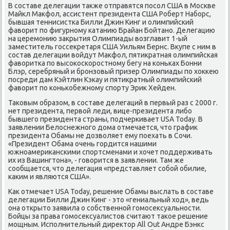
В составе делегации также отправятся посол США в Москве
Майкл Макфол, ассистент президента США Роберт Наборс,
бывшая теннисистка Билли Джин Кинг и олимпийский
фаворит по фигурному катанию Брайан Бойтано. Делегацию
на церемонию закрытия Олимпиады возглавит 1-ый
заместитель госсекретаря США Уильям Бернс. Вкупе с ним в
состав делегации войдут Макфол, пятикратная олимпийская
фаворитка по высокоскоростному бегу на коньках Бонни
Блэр, серебряный и бронзовый призер Олимпиады по хоккею
посреди дам Кэйтлин Кэкау и пятикратный олимпийский
фаворит по конькобежному спорту Эрик Хейден.
Таковым образом, в составе делегаций в первый раз с 2000 г.
нет президента, первой леди, вице-президента либо
бывшего президента страны, подчеркивает USA Today. В
заявлении Белоснежного дома отмечается, что график
президента Обамы не дозволяет ему поехать в Сочи.
«Президент Обама очень гордится нашими
южноамериканскими спортсменами и хочет поддерживать
их из Вашингтона», - говорится в заявлении. Там же
сообщается, что делегация «представляет собой обилие,
каким и являются США».
Как отмечает USA Today, решение Обамы выслать в составе
делегации Билли Джин Кинг - это «гениальный ход», ведь
она открыто заявила о собственной гомосексуальности.
Бойцы за права гомосексуалистов считают такое решение
мощным. Исполнительный директор All Out Андре Бэнкс