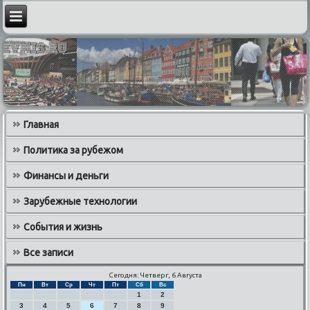
Главная
Политика за рубежом
Финансы и деньги
Зарубежные технологии
События и жизнь
Все записи
Сегодня: Четверг, 6 Августа
Пн
Вт
Ср
Чт
Пт
Сб
Вс
1
2
3
4
5
6
7
8
9