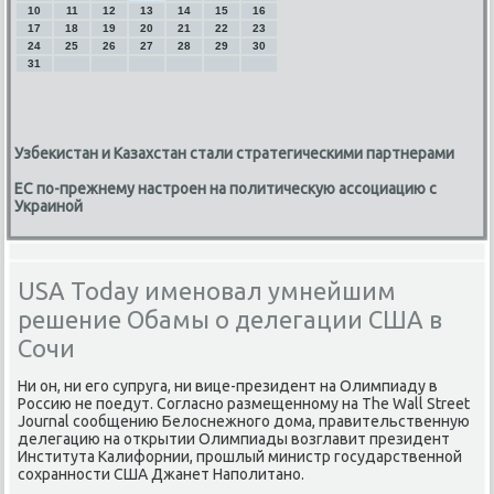
10
11
12
13
14
15
16
17
18
19
20
21
22
23
24
25
26
27
28
29
30
31
Узбекистан и Казахстан стали стратегическими партнерами
ЕС по-прежнему настроен на политическую ассоциацию с
Украиной
USA Today именовал умнейшим
решение Обамы о делегации США в
Сочи
Ни он, ни его супруга, ни вице-президент на Олимпиаду в
Россию не поедут. Согласно размещенному на The Wall Street
Journal сообщению Белоснежного дома, правительственную
делегацию на открытии Олимпиады возглавит президент
Института Калифорнии, прошлый министр государственной
сохранности США Джанет Наполитано.