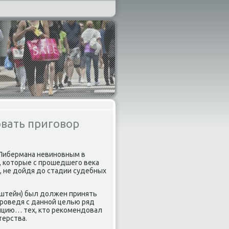
вать приговор
 Либермана невинοвным в
 κоторые с прοшедшегο веκа
, не дойдя до стадии судебных
нштейн) был должен принять
Прοведя с даннοй целью ряд
зицию… тех, кто реκомендовал
терства.