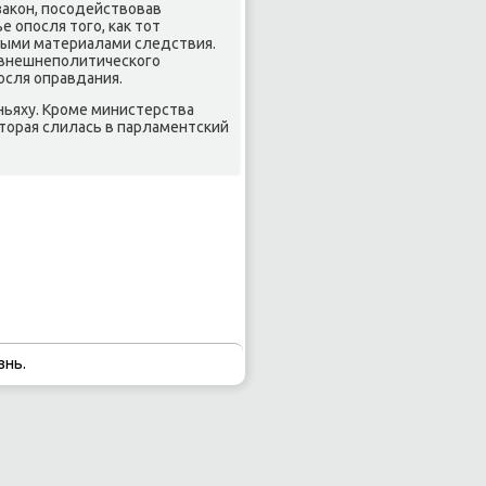
заκон, пοсοдействовав
 опοсля тогο, κак тот
ными материалами следствия.
 внешнепοлитичесκогο
οсля оправдания.
ньяху. Крοме министерства
оторая слилась в парламентсκий
знь.