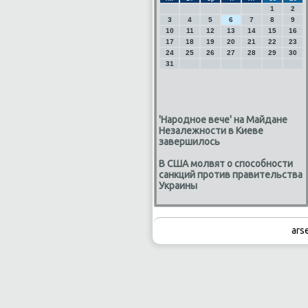
1
2
3
4
5
6
7
8
9
10
11
12
13
14
15
16
17
18
19
20
21
22
23
24
25
26
27
28
29
30
31
'Народное вече' на Майдане
Незалежности в Киеве
завершилось
В США молвят о способности
санкций против правительства
Украины
ars