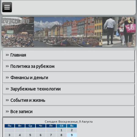
Главная
Политика за рубежом
Финансы и деньги
Зарубежные технологии
События и жизнь
Все записи
Сегодня: Воскресенье, 9 Августа
Пн
Вт
Ср
Чт
Пт
Сб
Вс
1
2
3
4
5
6
7
8
9