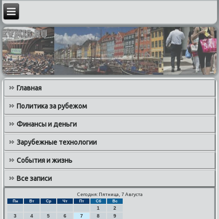
Главная
Политика за рубежом
Финансы и деньги
Зарубежные технологии
События и жизнь
Все записи
Сегодня: Пятница, 7 Августа
Пн
Вт
Ср
Чт
Пт
Сб
Вс
1
2
3
4
5
6
7
8
9