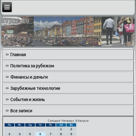
Главная
Политика за рубежом
Финансы и деньги
Зарубежные технологии
События и жизнь
Все записи
Сегодня: Четверг, 6 Августа
Пн
Вт
Ср
Чт
Пт
Сб
Вс
1
2
3
4
5
6
7
8
9