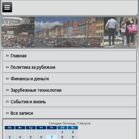
Главная
Политика за рубежом
Финансы и деньги
Зарубежные технологии
События и жизнь
Все записи
Сегодня: Пятница, 7 Августа
Пн
Вт
Ср
Чт
Пт
Сб
Вс
1
2
3
4
5
6
7
8
9